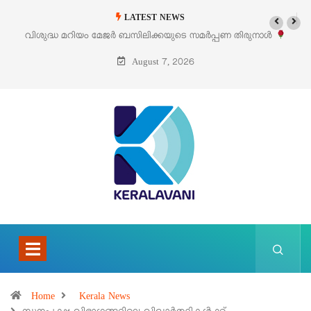
LATEST NEWS
‘പെറ്റൽസ്’ ലൈഫ് സ്റ്റൈൽ എക്സിബിഷനും സെയിലും ഓഗസ്റ്റ് 8-ന്
പെരുമാനൂരിൽ
August 7, 2026
Home
Kerala News