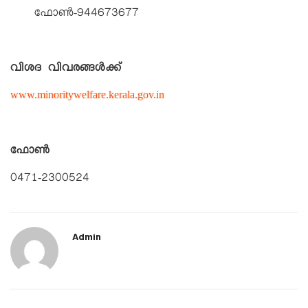
ഫോൺ-944673677
വിശദ വിവരങ്ങൾക്ക്
www.minoritywelfare.kerala.gov.in
ഫോൺ
0471-2300524
Admin