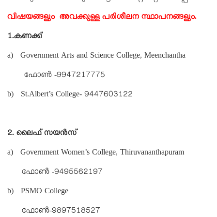
വിഷയങ്ങളും
അവക്കുള്ള പരിശീലന സ്ഥാപനങ്ങളും.
1.കണക്ക്
a) Government Arts and Science College, Meenchantha
ഫോൺ -9947217775
b) St.Albert’s College- 9447603122
2. ലൈഫ് സയൻസ്
a) Government Women’s College, Thiruvananthapuram
ഫോൺ -9495562197
b) PSMO College
ഫോൺ-9897518527