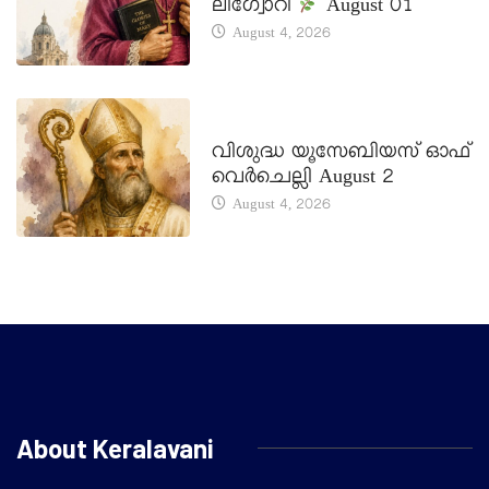
ലിഗ്വോറി
August 01
August 4, 2026
DAILY SAINTS
വിശുദ്ധ യൂസേബിയസ് ഓഫ്
വെർചെല്ലി August 2
August 4, 2026
About Keralavani