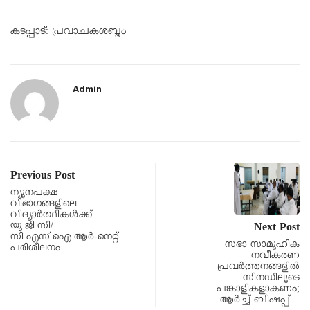
കടപ്പാട്: പ്രവാചകശബ്ദം
Admin
Previous Post
ന്യൂനപക്ഷ
വിഭാഗങ്ങളിലെ
വിദ്യാർത്ഥികൾക്ക്
യു.ജി.സി/
Next Post
സി.എസ്.ഐ.ആർ-നെറ്റ്
സഭാ സാമൂഹിക
പരിശീലനം
നവീകരണ
പ്രവർത്തനങ്ങളിൽ
സിനഡിലൂടെ
പങ്കാളികളാകണം;
ആർച്ച് ബിഷപ്പ്…