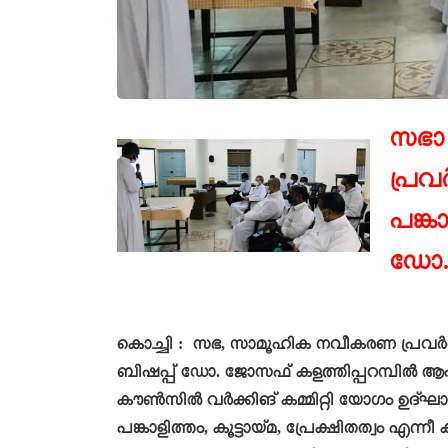
സഭാ
പ്രവ
പങ്ക
ഡോ
കൊച്ചി : സഭ, സാമൂഹിക നവീകരണ പ്രവർത
ബിഷപ്പ് ഡോ. ജോസഫ് കളത്തിപ്പറമ്പിൽ ആഹ
കൗൺസിൽ വർക്കിങ് കമ്മിറ്റി യോഗം ഉദ്ഘാ
പങ്കാളിത്തം, കൂട്ടായ്മ, പ്രേക്ഷിതത്വം എന