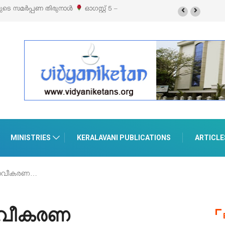
സ്റ്റ് 5 –
‘പെറ്റൽസ്’ ലൈഫ് സ്റ്റൈൽ എക്സിബിഷനും സെയിലും ഓഗസ്റ്റ് 8-
പെരുമാനൂരിൽ
MINISTRIES
KERALAVANI PUBLICATIONS
ARTICLE
 നവീകരണ…
നവീകരണ