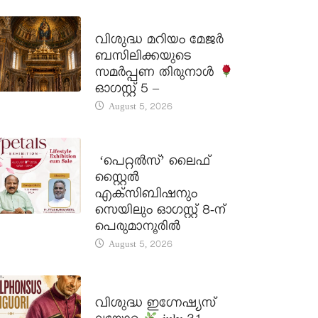
DAILY SAINTS
വിശുദ്ധ മറിയം മേജർ
ബസിലിക്കയുടെ
സമർപ്പണ തിരുനാൾ
ഓഗസ്റ്റ് 5 –
August 5, 2026
LATEST NEWS
‘പെറ്റൽസ്’ ലൈഫ്
സ്റ്റൈൽ
എക്സിബിഷനും
സെയിലും ഓഗസ്റ്റ് 8-ന്
പെരുമാനൂരിൽ
August 5, 2026
DAILY SAINTS
വിശുദ്ധ ഇഗ്നേഷ്യസ്