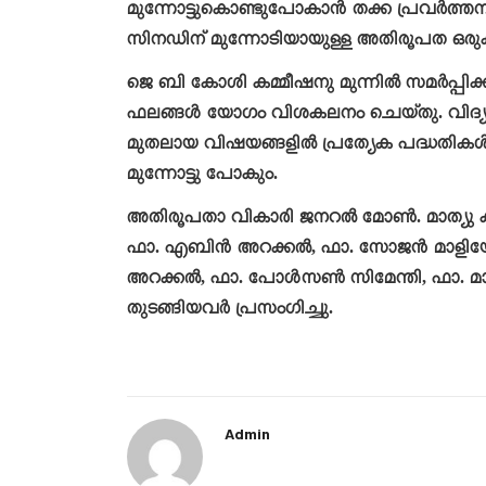
മുന്നോട്ടുകൊണ്ടുപോകാൻ തക്ക പ്രവർത്ത
സിനഡിന് മുന്നോടിയായുള്ള അതിരൂപത ഒരുക്ക
ജെ ബി കോശി കമ്മീഷനു മുന്നിൽ സമർപ്പി
ഫലങ്ങൾ യോഗം വിശകലനം ചെയ്തു. വിദ്യാഭ്
മുതലായ വിഷയങ്ങളിൽ പ്രത്യേക പദ്ധതികൾ 
മുന്നോട്ടു പോകും.
അതിരൂപതാ വികാരി ജനറൽ മോൺ. മാത്യു കല
ഫാ. എബിൻ അറക്കൽ, ഫാ. സോജൻ മാളിയേക
അറക്കൽ, ഫാ. പോൾസൺ സിമേന്തി, ഫാ. മാർട്ട
തുടങ്ങിയവർ പ്രസംഗിച്ചു.
Admin