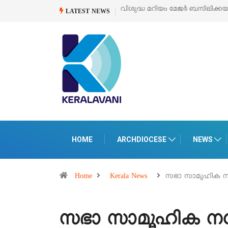
വിശുദ്ധ മറിയം മേജർ ബസിലിക്കയുടെ സമർപ്പണ തിരുനാൾ
ഓഗ
LATEST NEWS
HOME
ARCHDIOCESE
NEWS
Home
Kerala News
സഭാ സാമൂഹിക
സഭാ സാമൂഹിക 