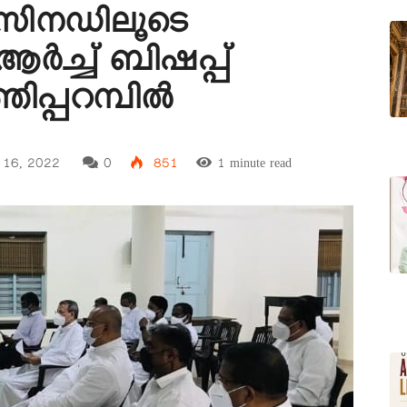
 സിനഡിലൂടെ
ർച്ച് ബിഷപ്പ്
പ്പറമ്പിൽ
y 16, 2022
0
851
1 minute read