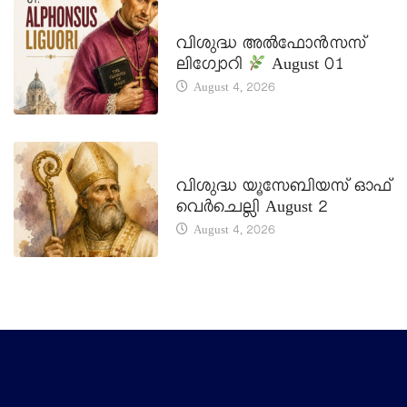
DAILY SAINTS
വിശുദ്ധ അൽഫോൻസസ്
ലിഗ്വോറി
August 01
August 4, 2026
DAILY SAINTS
വിശുദ്ധ യൂസേബിയസ് ഓഫ്
വെർചെല്ലി August 2
August 4, 2026