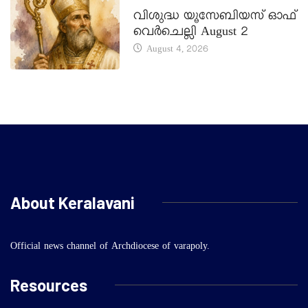
DAILY SAINTS
വിശുദ്ധ യൂസേബിയസ് ഓഫ്
വെർചെല്ലി August 2
August 4, 2026
About Keralavani
Official news channel of Archdiocese of varapoly.
Resources