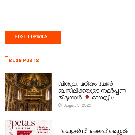
BLOG POSTS
DAILY SAINTS
വിശുദ്ധ മറിയം മേജർ
ബസിലിക്കയുടെ സമർപ്പണ
തിരുനാൾ
ഓഗസ്റ്റ് 5 –
August 5, 2026
LATEST NEWS
‘പെറ്റൽസ്’ ലൈഫ് സ്റ്റൈൽ