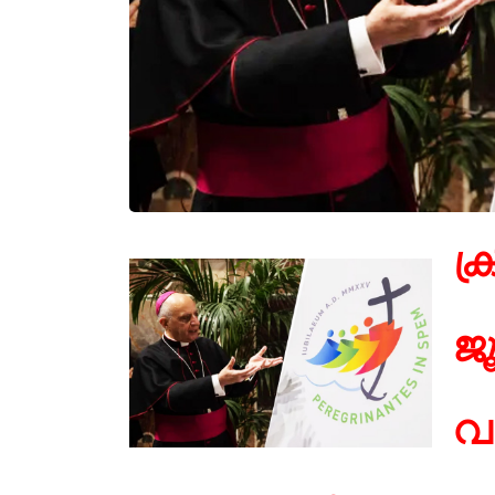
ക്
ജ
വ