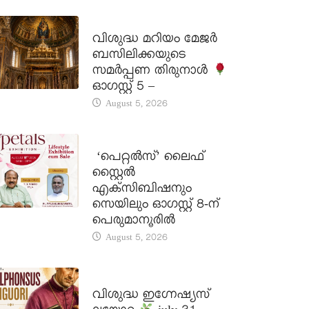
DAILY SAINTS
വിശുദ്ധ മറിയം മേജർ
ബസിലിക്കയുടെ
സമർപ്പണ തിരുനാൾ
ഓഗസ്റ്റ് 5 –
August 5, 2026
LATEST NEWS
‘പെറ്റൽസ്’ ലൈഫ്
സ്റ്റൈൽ
എക്സിബിഷനും
സെയിലും ഓഗസ്റ്റ് 8-ന്
പെരുമാനൂരിൽ
August 5, 2026
DAILY SAINTS
വിശുദ്ധ ഇഗ്നേഷ്യസ്