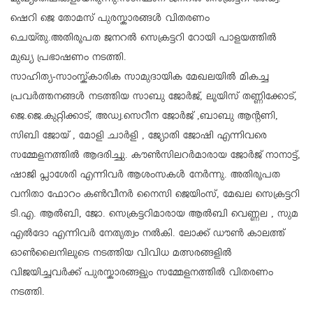
ഷെറി ജെ തോമസ് പുരസ്കാരങ്ങൾ വിതരണം
ചെയ്തു.അതിരൂപത ജനറൽ സെക്രട്ടറി റോയി പാളയത്തിൽ
മുഖ്യ പ്രഭാഷണം നടത്തി.
സാഹിത്യ-സാംസ്ക്കാരിക സാമുദായിക മേഖലയിൽ മികച്ച
പ്രവർത്തനങ്ങൾ നടത്തിയ സാബു ജോർജ്, ലൂയിസ് തണ്ണിക്കോട്,
ജെ.ജെ.കുറ്റിക്കാട്, അഡ്വ.സെറീന ജോർജ് ,ബാബു
ആൻ്റണി,
സിബി ജോയ് , മോളി ചാർളി , ജ്യോതി ജോഷി എന്നിവരെ
സമ്മേളനത്തിൽ ആദരിച്ചു. കൗൺസിലറർമാരായ ജോർജ് നാനാട്ട്,
ഷാജി പ്ലാശേരി എന്നിവർ ആശംസകൾ നേർന്നു. അതിരൂപത
വനിതാ ഫോറം കൺവീനർ നൈസി ജെയിംസ്, മേഖല സെക്രട്ടറി
ടി.എ. ആൽബി, ജോ. സെക്രട്ടറിമാരായ ആൽബി വെണ്ണല , സുമ
എൽദോ എന്നിവർ നേതൃത്വം നൽകി. ലോക്ക് ഡൗൺ കാലത്ത്
ഓൺലൈനിലൂടെ നടത്തിയ വിവിധ മത്സരങ്ങളിൽ
വിജയിച്ചവർക്ക് പുരസ്കാരങ്ങളും സമ്മേളനത്തിൽ വിതരണം
നടത്തി.