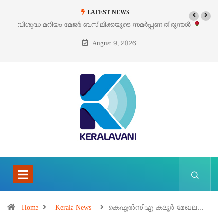
LATEST NEWS
 സമർപ്പണ തിരുനാൾ
‘പെറ്റൽസ്’ ലൈഫ് സ്റ്റൈൽ എക്സിബിഷനും സെയി
പെരുമാനൂരിൽ
August 9, 2026
Home
Kerala News
കെഎൽസിഎ കലൂർ മേഖല…