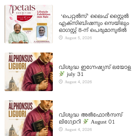
LATEST NEWS
‘പെറ്റൽസ്’ ലൈഫ് സ്റ്റൈൽ
എക്സിബിഷനും സെയിലും
ഓഗസ്റ്റ് 8-ന് പെരുമാനൂരിൽ
August 5, 2026
DAILY SAINTS
വിശുദ്ധ ഇഗ്നേഷ്യസ് ലയോള
july 31
August 4, 2026
DAILY SAINTS
വിശുദ്ധ അൽഫോൻസസ്
ലിഗ്വോറി
August 01
August 4, 2026