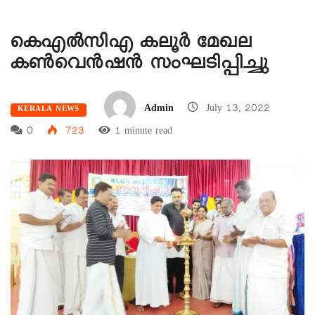
കെഎൽസിഎ കലൂർ മേഖല
കൺവെൻഷൻ സംഘടിപ്പിച്ചു
Admin
July 13, 2022
KERALA NEWS
0
723
1 minute read