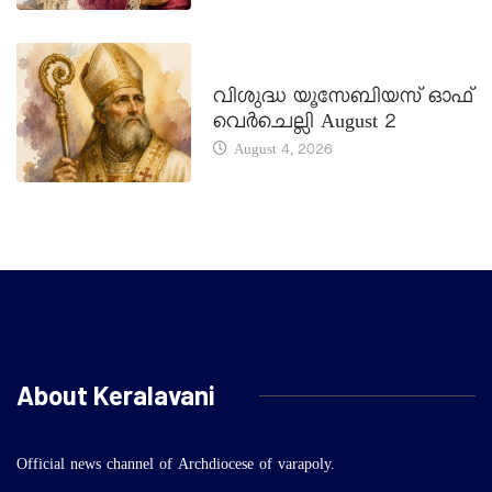
DAILY SAINTS
വിശുദ്ധ യൂസേബിയസ് ഓഫ്
വെർചെല്ലി August 2
August 4, 2026
About Keralavani
Official news channel of Archdiocese of varapoly.