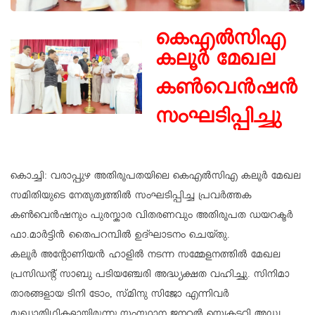
കെഎൽസിഎ
കലൂർ മേഖല
കൺവെൻഷൻ
സംഘടിപ്പിച്ചു
കൊച്ചി: വരാപ്പുഴ അതിരൂപതയിലെ കെഎൽസിഎ കലൂർ മേഖല
സമിതിയുടെ നേതൃത്വത്തിൽ സംഘടിപ്പിച്ച പ്രവർത്തക
കൺവെൻഷനും പുരസ്കാര വിതരണവും അതിരൂപത ഡയറക്ടർ
ഫാ.മാർട്ടിൻ തൈപറമ്പിൽ ഉദ്ഘാടനം ചെയ്തു.
കലൂർ അന്റോണിയൻ ഹാളിൽ നടന്ന സമ്മേളനത്തിൽ മേഖല
പ്രസിഡൻ്റ് സാബു പടിയഞ്ചേരി അദ്ധ്യക്ഷത വഹിച്ചു. സിനിമാ
താരങ്ങളായ ടിനി ടോം, സ്മിനു സിജോ എന്നിവർ
മുഖ്യാതിഥികളായിരുന്നു.സംസ്ഥാന ജനറൽ സെക്രട്ടറി അഡ്വ.