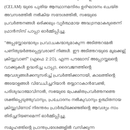
(CELAM) യുടെ പുതിയ ആസ്ഥാനമന്ദിരം ഉദ്‌ഘാടനം ചെയ്ത
അവസരത്തിൽ നൽകിയ സന്ദേശത്തിൽ, സഭയുടെ
പ്രവർത്തനങ്ങൾ ഒരിക്കലും വ്യർത്ഥമായ അദ്ധ്വാനമാകരുതെന്ന്
ഫ്രാൻസിസ് പാപ്പാ ഓർമ്മിപ്പിച്ചു.
“അപ്പസ്തോലന്മാരും പ്രവാചകന്മാരുമാകുന്ന അടിത്തറമേൽ
പണിതുയർത്തപ്പെട്ടവരാണ് നിങ്ങൾ. ഈ അടിത്തറയുടെ മൂലക്കല്ല്
ക്രിസ്തുവാണ്” (എഫെ 2:20), എന്ന പൗലോസ്‌ അപ്പോസ്തലന്റെ
വാക്കുകൾ ഉദ്ധരിച്ച പാപ്പാ, ദൈവജനത്തിന്റെ
ആവശ്യങ്ങൾക്കനുസരിച്ച് പ്രവർത്തിക്കാനായി, കാലത്തിന്റെ
അടയാളങ്ങൾ വിവേചിച്ചറിയാൻ തയ്യാറാകാൻവേണ്ടി,
പരിശുദ്ധാത്മാവിനാൽ, സഭയുടെ പ്രേക്ഷിതപ്രവർത്തനത്തെ
ശക്തിപ്പെടുത്തുവാനും, പ്രചോദനം നൽകുവാനും ഉത്ഥിതനായ
ക്രിസ്തുവിനോട് നിരന്തരം പ്രാർത്ഥിക്കേണ്ടതിന്റെ ആവശ്യം നാം
തിരിച്ചറിയണമെന്ന് ഓർമ്മിപ്പിച്ചു.
സമൂഹത്തിന്റെ പ്രാന്തപ്രദേശങ്ങളിൽ വസിക്കുന്ന