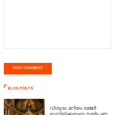
BLOG POSTS
DAILY SAINTS
വിശുദ്ധ മറിയം മേജർ