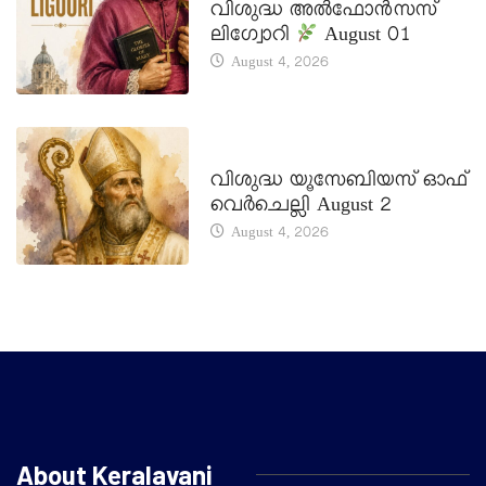
വിശുദ്ധ അൽഫോൻസസ്
ലിഗ്വോറി
August 01
August 4, 2026
DAILY SAINTS
വിശുദ്ധ യൂസേബിയസ് ഓഫ്
വെർചെല്ലി August 2
August 4, 2026
About Keralavani