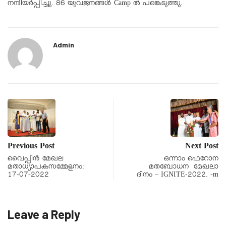
നന്ദിയർപ്പിച്ചു. 86 യുവജനങ്ങൾ Camp ൽ പങ്കെടുത്തു.
Admin
Previous Post
Next Post
വൈപ്പിൻ മേഖല
ഒന്നാം ഫെറോന
മതാധ്യാപകസമ്മേളനം:
മതബോധന മേഖലാ
17-07-2022
ദിനം – IGNITE-2022. -m
Leave a Reply