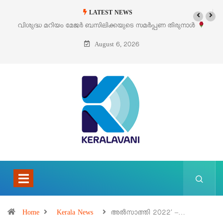
LATEST NEWS
മർപ്പണ തിരുനാൾ
‘പെറ്റൽസ്’ ലൈഫ് സ്റ്റൈൽ എക്സിബിഷനും സെയിലു
പെരുമാനൂരിൽ
August 6, 2026
Home
Kerala News
അൽസാത്തി 2022′ –…