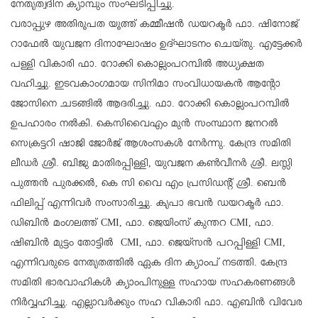
നേതൃത്വദിന ക്യാമ്പും സംഘടിപ്പിച്ചു.
വരാപ്പുഴ അതിരൂപത യൂത്ത് കമ്മീഷൻ ഡയറക്ടർ ഫാ. ഷിനോജ്
റാഫേൽ യുവജന ദിനാഘോഷം ഉദ്ഘാടനം ചെയ്തു. എട്ടേക്കർ
പള്ളി വികാരി ഫാ. റോക്കി കൊല്ലംപറമ്പിൽ അധ്യക്ഷത
വഹിച്ചു. ഇടവകാംഗമായ സിനിമാ സംവിധായകൻ ആന്റോ
ജോസിനെ ചടങ്ങിൽ ആദരിച്ചു. ഫാ. റോക്കി കൊല്ലംപറമ്പിൽ
ഉപഹാരം നൽകി. കെസിവൈഎം മുൻ സംസ്ഥാന ജനറൽ
സെക്രട്ടറി ഷാജി ജോർജ് ആശംസകൾ നേർന്നു. കേന്ദ്ര സമിതി
ലീഡർ ശ്രീ. ബിജു മാതിരപ്പിള്ളി, യുവജന കൺവീനർ ശ്രീ. ലസ്ലി
പുത്തൻ പുരക്കൽ, കെ സി വൈ എം പ്രസിഡന്റ് ശ്രീ. ബെൻ
ഫിലിപ്പ് എന്നിവർ സംസാരിച്ചു. കൃപാ ഭവൻ ഡയറക്ടർ ഫാ.
ഡിബിൻ മംഗലത്ത് CMI, ഫാ. ജെയിംസ് കുന്തറ CMI, ഫാ.
ഷിബിൻ മുട്ടം തോട്ടിൽ CMI, ഫാ. ജെയ്സൻ പറപ്പിള്ളി CMI,
എന്നിവരുടെ നേതൃതത്തിൽ ഏക ദിന ക്യാംപ് നടത്തി. കേന്ദ്ര
സമിതി ഭാരവാഹികൾ ക്യാംപിനുള്ള സഹായ സഹകരണങ്ങൾ
നിർവ്വഹിച്ചു. എല്ലാവർക്കും സഹ വികാരി ഫാ. എബിൻ വിവേര