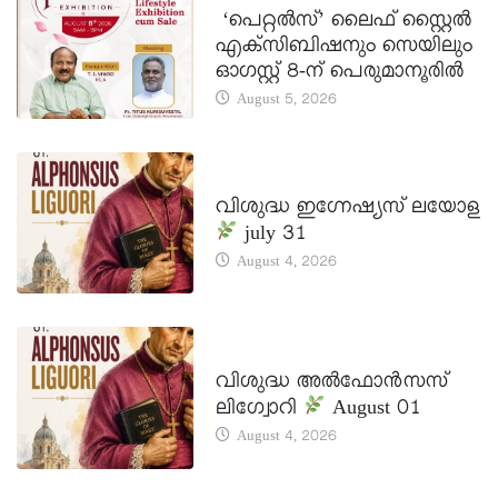
‘പെറ്റൽസ്’ ലൈഫ് സ്റ്റൈൽ
എക്സിബിഷനും സെയിലും
ഓഗസ്റ്റ് 8-ന് പെരുമാനൂരിൽ
August 5, 2026
DAILY SAINTS
വിശുദ്ധ ഇഗ്നേഷ്യസ് ലയോള
july 31
August 4, 2026
DAILY SAINTS
വിശുദ്ധ അൽഫോൻസസ്
ലിഗ്വോറി
August 01
August 4, 2026