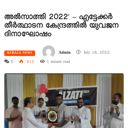
അൽസാത്തി 2022′ – എട്ടേക്കർ
തീർത്ഥാടന കേന്ദ്രത്തിൽ യുവജന
ദിനാഘോഷം
Admin
July 18, 2022
KERALA NEWS
0
812
1 minute read