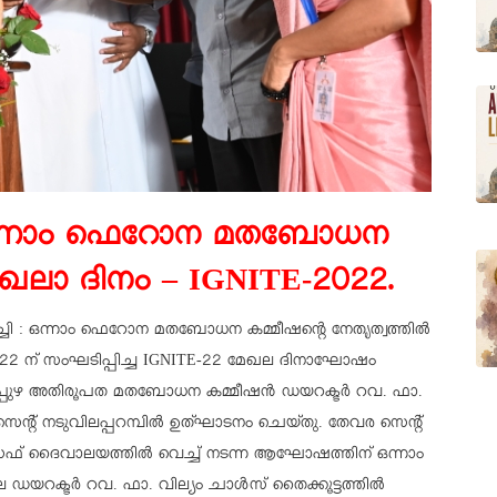
ന്നാം ഫെറോന മതബോധന
ഖലാ ദിനം – IGNITE-2022.
ചി : ഒന്നാം ഫെറോന മതബോധന കമ്മീഷന്റെ നേതൃത്വത്തിൽ
/22 ന് സംഘടിപ്പിച്ച IGNITE-22 മേഖല ദിനാഘോഷം
്പുഴ അതിരൂപത മതബോധന കമ്മീഷൻ ഡയറക്ടർ റവ. ഫാ.
െന്റ് നടുവിലപ്പറമ്പിൽ ഉത്ഘാടനം ചെയ്തു. തേവര സെന്റ്
് ദൈവാലയത്തിൽ വെച്ച് നടന്ന ആഘോഷത്തിന് ഒന്നാം
 ഡയറക്ടർ റവ. ഫാ. വില്യം ചാൾസ് തൈക്കൂട്ടത്തിൽ