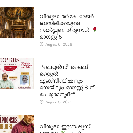
DAILY SAINTS
വിശുദ്ധ മറിയം മേജർ
ബസിലിക്കയുടെ
സമർപ്പണ തിരുനാൾ
ഓഗസ്റ്റ് 5 –
August 5, 2026
LATEST NEWS
‘പെറ്റൽസ്’ ലൈഫ്
സ്റ്റൈൽ
എക്സിബിഷനും
സെയിലും ഓഗസ്റ്റ് 8-ന്
പെരുമാനൂരിൽ
August 5, 2026
DAILY SAINTS
വിശുദ്ധ ഇഗ്നേഷ്യസ്