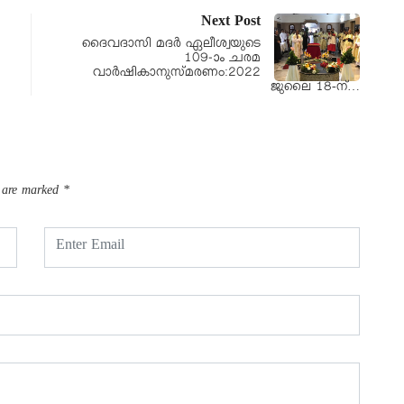
Next Post
ദൈവദാസി മദര്‍ ഏലീശ്വയുടെ
109-ാം ചരമ
വാര്‍ഷികാനുസ്മരണം:2022
ജുലൈ 18-ന്…
s are marked
*