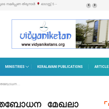
ൽസ്’ ലൈഫ് സ്റ്റൈൽ എക്സിബിഷനും സെയിലും ഓഗസ്റ്റ് 8-ന്
ാനൂരിൽ
MINISTRIES
KERALAVANI PUBLICATIONS
ARTICLE
ന മതബോധന…
 മതബോധന മേഖലാ