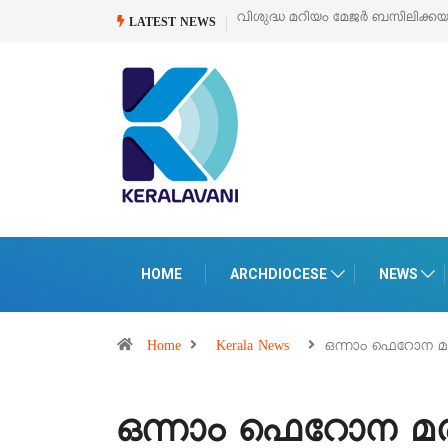
്ധ മറിയം മേജർ ബസിലിക്കയുടെ സമർപ്പണ തിരുനാൾ
ഓഗസ്റ്റ് 5 –
‘പെറ്റ
LATEST NEWS
പെരുമ
HOME
ARCHDIOCESE
NEWS
Home
Kerala News
ഒന്നാം ഫെറോ
ഒന്നാം ഫെറോന