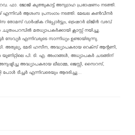
 റവ. ഫാ. ജോജി കുത്തുകാട്ട് അനുഗ്രഹ പ്രഭാഷണം നടത്തി.
ജോയ് എന്നിവർ ആശംസ പ്രസംഗം നടത്തി. മേഖല കൺവീനർ
ിസ തോമസ് വാർഷിക റിപ്പോർട്ടും, ട്രെഷറർ ലിജിൻ വരവ്
ൂതംപറമ്പിൽ മതധ്യാപകർക്കായി ക്ലാസ്സ്‌ നയിച്ചു.
സേവ്യർ എന്നിവരുടെ സാന്നിധ്യം ഉണ്ടായിരുന്നു.
 സി. അതുല്യ, മേരി ഹസീന, അദ്ധ്യാപകരായ റെക്സ് ആന്റണി,
 യൂണിറ്റിലെ പി. ടി. എ. അംഗങ്ങൾ, അധ്യാപകർ ചടങ്ങിന്
്ടിച്ച അദ്ധ്യാപകരായ ലീലാമ്മ, ജെസ്സി, സൈറസ്,
്സി പോൾ ടീച്ചർ എന്നിവരെയും ആദരിച്ചു…