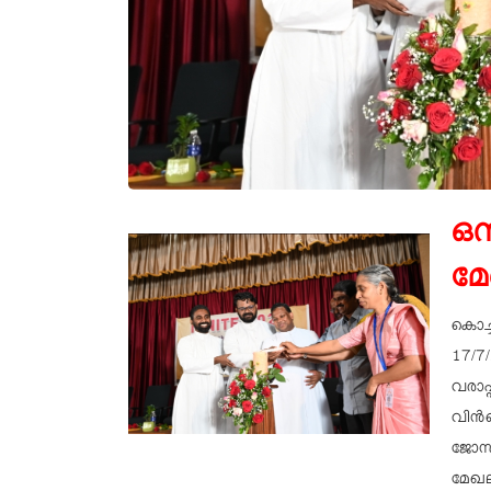
ഒ
മേ
കൊച്
17/7
വരാപ
വിൻസ
ജോസഫ
മേഖല