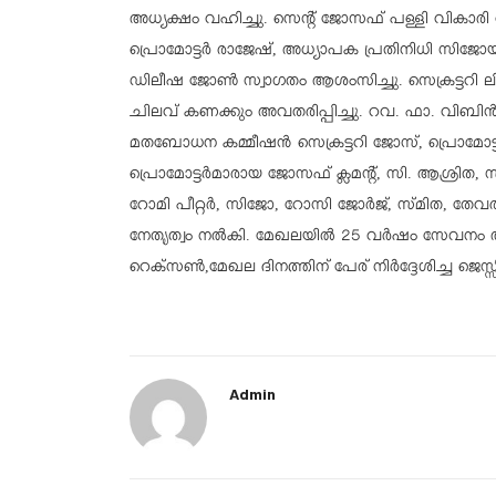
അധ്യക്ഷം വഹിച്ചു. സെന്റ് ജോസഫ് പള്ളി വികാരി
പ്രൊമോട്ടർ രാജേഷ്, അധ്യാപക പ്രതിനിധി സി
ഡിലീഷ ജോൺ സ്വാഗതം ആശംസിച്ചു. സെക്രട്ടറി ല
ചിലവ് കണക്കും അവതരിപ്പിച്ചു. റവ. ഫാ. വിബിൻ ച
മതബോധന കമ്മീഷൻ സെക്രട്ടറി ജോസ്, പ്രൊമോട്ടർ 
പ്രൊമോട്ടർമാരായ ജോസഫ് ക്ലമന്റ്, സി. ആശ്രിത,
റോമി പീറ്റർ, സിജോ, റോസി ജോർജ്, സ്മിത, തേവര
നേതൃത്വം നൽകി. മേഖലയിൽ 25 വർഷം സേവനം അനുഷ
റെക്സൺ,മേഖല ദിനത്തിന് പേര് നിർദ്ദേശിച്ച ജെസ
Admin