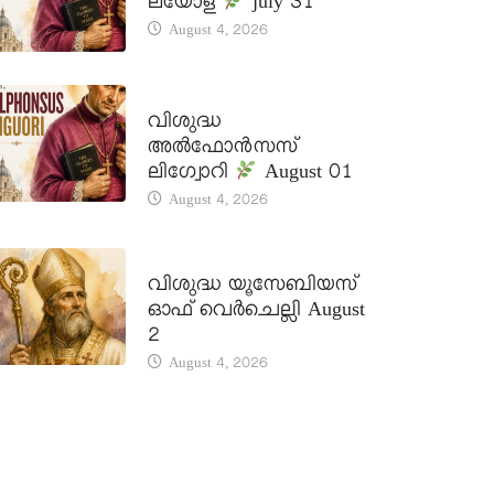
ലയോള
july 31
August 4, 2026
DAILY SAINTS
വിശുദ്ധ
അൽഫോൻസസ്
ലിഗ്വോറി
August 01
August 4, 2026
DAILY SAINTS
വിശുദ്ധ യൂസേബിയസ്
ഓഫ് വെർചെല്ലി August
2
August 4, 2026