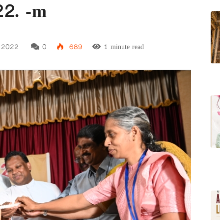
2. -m
, 2022
0
689
1 minute read