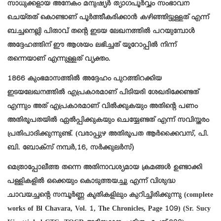
സാധുക്കളായ അനേകം മനുഷ്യർ ത്യാഗപൂർവ്വം സംഭാവന
ചെയ്തത് കൊണ്ടാണ് പൂർത്തീകരിക്കാൻ കഴിഞ്ഞിട്ടുള്ളത് എന്ന്
ബച്ചനെല്ലി പിതാവ് തന്റെ ഇടയ ലേഖനത്തിൽ പറയുമ്പോൾ
അദ്ദേഹത്തിന് ഈ ആശയം ലഭിച്ചത് യൂറോപ്പിൽ നിന്ന്
തന്നെയാണ് എന്നുള്ളത് വ്യക്തം.
1866 കുംഭമാസത്തിൽ അദ്ദേഹം പുറത്തിറക്കിയ
ഇടയലേഖനത്തിൽ എപ്രകാരമാണ് പിടിയരി ശേഖരിക്കേണ്ടത്
എന്നും അത് എപ്രകാരമാണ് വിൽക്കുകയും അതിന്റെ പണം
അതിരൂപതയിൽ ഏൽപ്പിക്കുകയും ചെയ്യേണ്ടത് എന്ന് സവിസ്തരം
പ്രതിപാദിക്കുന്നുണ്ട്. (വരാപ്പുഴ അതിരൂപത ആർക്കൈവസ്, പി.
ബി. ബോക്സ് നമ്പർ,16, സർക്കുലർസ്)
മെത്രാപ്പോലീത്ത തന്നെ അതിനാവശ്യമായ ക്രമങ്ങൾ ഉണ്ടാക്കി
പള്ളികളിൽ ഒക്കെയും കൊടുത്തയച്ചു എന്ന് വിശുദ്ധ
ചാവയച്ചന്റെ സമ്പൂർണ്ണ കൃതികളിലും കുറിച്ചിരിക്കുന്നു (complete
works of Bl Chavara, Vol. 1, The Chronicles, Page 109) (Sr. Sucy