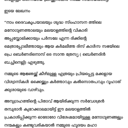
വെളിച്ചം തന്നെയായ ക്രിസ്തുനാഥൻ നമ്മെ സഹായിക്കട്ടെ.
ഇടയ ലേഖനം
“നാം ദൈവകൃപയാലയും ശുദ്ധ സിംഹാസന ത്തിലെ
മനോഗുണത്താലയും മലയാളത്തിന്റെ വികാരി
അപ്പസ്തോലിക്കായും പർസലേ എന്ന ദിക്കിന്റെ
മെത്രാപ്പോലീത്തായും ആയ കർമലീത്ത ദിസ് കാൾസ സഭയിലെ
പ്രെ ബെർണദിനൊസ് ദെ സാന്ത ത്രേസ്യ ( ബെർണദിൻ
ബച്ചിനെല്ലി) എഴുത്തു.
നമ്മുടെ ആജ്ഞയ്ക്ക് കീഴിലുള്ള എത്രയും പ്രിയപ്പെട്ട മക്കളായ
വിശ്വാസികൾ ഒക്കെയ്ക്കും കർത്താവും കൽസൊതപവും റൂഹാത്
ക്കുശായുടെ വാഴ്‌വും.
അനുഗ്രഹത്തിന്റെ പിതാവ് ആയിരിക്കുന്ന സർവേശ്വരൻ
തമ്പുരാൻ കുറേക്കാലമായിട്ട് ഈ മലയാളത്തിൽ
പ്രകാശിപ്പിക്കുന്ന ഓരോരോ വിശേഷമായിട്ടുള്ള മനോഗുണങ്ങളും
നന്മകളും കണ്ടുവരികയാൽ നമ്മുടെ ഹൃദയം മഹാ