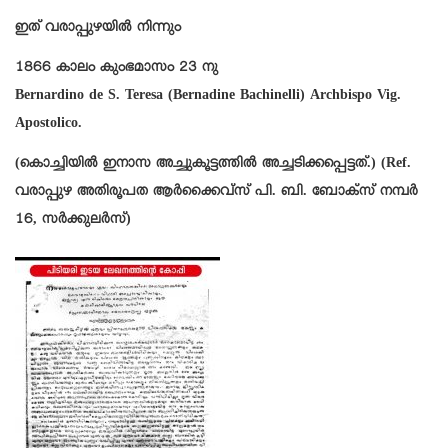
ഇത് വരാപ്പുഴയിൽ നിന്നും
1866 കാലം കുംഭമാസം 23 നു
Bernardino de S. Teresa (Bernadine Bachinelli) Archbispo Vig.
Apostolico.
(കൊച്ചിയിൽ ഇനാസ അച്ചുകൂട്ടത്തിൽ അച്ചടിക്കപ്പെട്ടത്.) (Ref.
വരാപ്പുഴ അതിരൂപത ആർക്കൈവ്സ് പി. ബി. ബോക്സ് നമ്പർ
16, സർക്കുലർസ്)