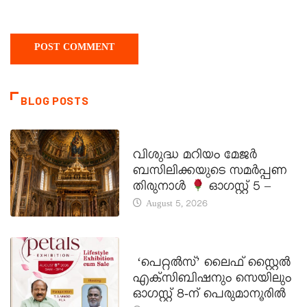
BLOG POSTS
DAILY SAINTS
വിശുദ്ധ മറിയം മേജർ
ബസിലിക്കയുടെ സമർപ്പണ
തിരുനാൾ
ഓഗസ്റ്റ് 5 –
August 5, 2026
LATEST NEWS
‘പെറ്റൽസ്’ ലൈഫ് സ്റ്റൈൽ
എക്സിബിഷനും സെയിലും
ഓഗസ്റ്റ് 8-ന് പെരുമാനൂരിൽ