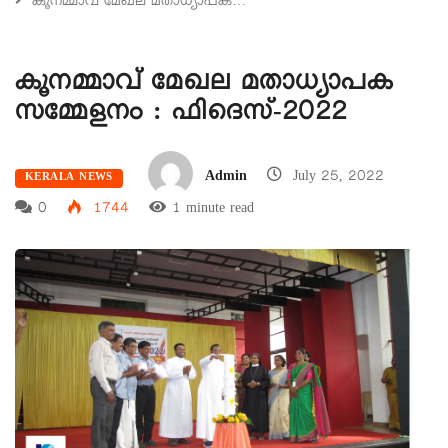
കൂനമ്മാവ് മേഖല മതാധ്യാപക…
കൂനമ്മാവ് മേഖല മതാധ്യാപക
സമ്മേളനം : ഫിദെസ്-2022
Admin
July 25, 2022
KERALA NEWS
0
1744
1 minute read