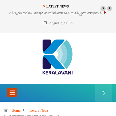
LATEST NEWS
ടെ സമർപ്പണ തിരുനാൾ
‘പെറ്റൽസ്’ ലൈഫ് സ്റ്റൈൽ എക്സിബിഷനും സ
പെരുമാനൂരിൽ
August 7, 2026
Home
Kerala News