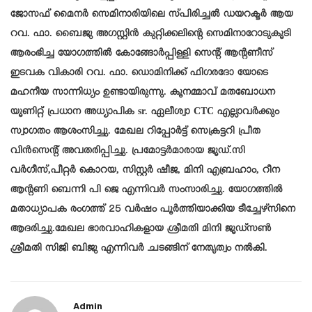
ജോസഫ് മൈനർ സെമിനാരിയിലെ സ്പിരിച്ചൽ ഡയറക്ടർ ആയ
റവ. ഫാ. ബൈജു അഗസ്റ്റിൻ കുറ്റിക്കലിന്റെ സെമിനാറോടുകൂടി
ആരംഭിച്ച യോഗത്തിൽ കോങ്ങോർപ്പിള്ളി സെന്റ് ആന്റണീസ്
ഇടവക വികാരി റവ. ഫാ. ഡൊമിനിക്ക് ഫിഗരദോ യോടെ
മഹനീയ സാന്നിധ്യം ഉണ്ടായിരുന്നു. കൂനമ്മാവ് മതബോധന
യൂണിറ്റ് പ്രധാന അധ്യാപിക sr. ഏലീശ്വാ CTC എല്ലാവർക്കും
സ്വാഗതം ആശംസിച്ചു. മേഖല റിപ്പോർട്ട്‌ സെക്രട്ടറി പ്രീത
വിൻസെന്റ് അവതരിപ്പിച്ചു. പ്രമോട്ടർമാരായ ജൂഡ്.സി
വർഗീസ്,പീറ്റർ കൊറയ, സിസ്റ്റർ ഷീജ, മിനി എബ്രഹാം, റീന
ആന്റണി ബെന്നി പി ജെ എന്നിവർ സംസാരിച്ചു. യോഗത്തിൽ
മതാധ്യാപക രംഗത്ത് 25 വർഷം പൂർത്തിയാക്കിയ ടീച്ചേഴ്സിനെ
ആദരിച്ചു.മേഖല ഭാരവാഹികളായ ശ്രീമതി മിനി ജൂഡ്സൺ
ശ്രീമതി സിജി ബിജു എന്നിവർ ചടങ്ങിന് നേതൃത്വം നൽകി.
Admin