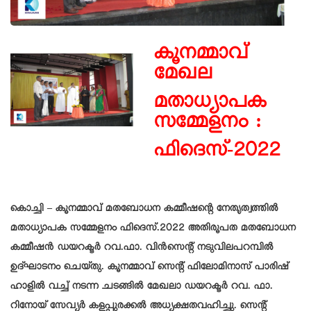
കൂനമ്മാവ്
മേഖല
മതാധ്യാപക
സമ്മേളനം :
ഫിദെസ്-2022
കൊച്ചി – കൂനമ്മാവ് മതബോധന കമ്മീഷന്റെ നേതൃത്വത്തിൽ
മതാധ്യാപക സമ്മേളനം ഫിദെസ്.2022 അതിരൂപത മതബോധന
കമ്മീഷൻ ഡയറക്ടർ റവ.ഫാ. വിൻസെന്റ് നടുവിലപറമ്പിൽ
ഉദ്ഘാടനം ചെയ്തു. കൂനമ്മാവ് സെന്റ് ഫിലോമിനാസ് പാരിഷ്
ഹാളിൽ വച്ച് നടന്ന ചടങ്ങിൽ മേഖലാ ഡയറക്ടർ റവ. ഫാ.
റിനോയ് സേവ്യർ കളപ്പുരക്കൽ അധ്യക്ഷതവഹിച്ചു. സെന്റ്