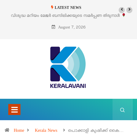
LATEST NEWS
കയുടെ സമർപ്പണ തിരുനാൾ
‘പെറ്റൽസ്’ ലൈഫ് സ്റ്റൈൽ എക്സിബിഷനും
5 –
പെരുമാനൂരിൽ
August 7, 2026
Home
Kerala News
പൊക്കാളി കൃഷിക്ക് കൈ…