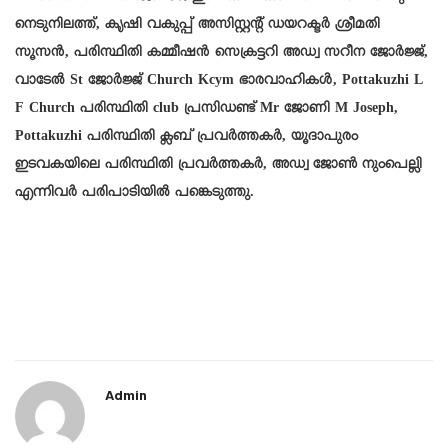
നെടുനിലത്ത്, കൃഷി വകുപ്പ് അസിസ്റ്റന്റ് ഡയറക്ടര്‍ ശ്രീമതി
സൂസന്‍, പരിസ്ഥിതി കമ്മീഷന്‍ സെക്രട്ടറി അഡ്വ സറീന ജോർജ്ജ്,
വാടേൽ St ജോർജ്ജ് Church Kcym ഭാരവാഹികള്‍, Pottakuzhi L
F Church പരിസ്ഥിതി club പ്രസിഡണ്ട് Mr ജോണി M Joseph,
Pottakuzhi പരിസ്ഥിതി ക്ലബ് പ്രവര്‍ത്തകര്‍, യൂദാപുരം
ഇടവകയിലെ പരിസ്ഥിതി പ്രവര്‍ത്തകര്‍, അഡ്വ ജോൺ നുംപെല്ലി
എന്നിവർ പരിപാടിയില്‍ പങ്കെടുത്തു.
Admin