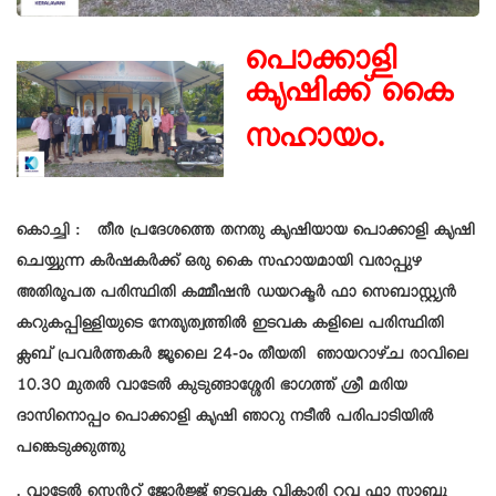
പൊക്കാളി
കൃഷിക്ക് കൈ
സഹായം.
കൊച്ചി : തീര പ്രദേശത്തെ തനതു കൃഷിയായ പൊക്കാളി കൃഷി
ചെയ്യുന്ന കര്‍ഷകര്‍ക്ക് ഒരു കൈ സഹായമായി വരാപ്പുഴ
അതിരൂപത പരിസ്ഥിതി കമ്മീഷന്‍ ഡയറക്ടര്‍ ഫാ സെബാസ്റ്റ്യന്‍
കറുകപ്പിള്ളിയുടെ നേതൃത്വത്തില്‍ ഇടവക കളിലെ പരിസ്ഥിതി
ക്ലബ് പ്രവര്‍ത്തകര്‍ ജൂലൈ 24-ാം തീയതി ഞായറാഴ്ച രാവിലെ
10.30 മുതല്‍ വാടേൽ കുടുങ്ങാശ്ശേരി ഭാഗത്ത് ശ്രീ മരിയ
ദാസിനൊപ്പം പൊക്കാളി കൃഷി ഞാറു നടീല്‍ പരിപാടിയില്‍
പങ്കെടുക്കുത്തു
. വാടേൽ സെൻറ് ജോർജ്ജ് ഇടവക വികാരി റവ ഫാ സാബു