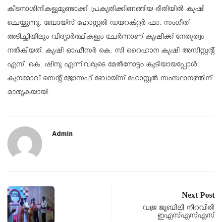
കീടനാശിനികളുമുണ്ടാക്കി പ്രകൃതിക്കിണങ്ങിയ രീതിയിൽ കൃഷി
ചെയ്യുന്നു. ബോയ്സ് ഹോസ്റ്റൽ ഡയറക്റ്റർ ഫാ. സംഗീത്
അടിച്ചിയിലും വിദ്യാർത്ഥികളും ചേർന്നാണ് കൃഷിക്ക് നേതൃത്വം
നൽകിയത്. കൃഷി ഓഫീസർ കെ. സി റൈഹാന കൃഷി അസിസ്റ്റൻ്റ്
എസ്. കെ. ഷിനു എന്നിവരുടെ മേൽനോട്ടം കൂടിയായപ്പോൾ
കൂനമ്മാവ് സെന്റ്.ജോസഫ് ബോയ്സ് ഹോസ്റ്റൽ സംസ്ഥാനത്തിന്
മാതൃകയായി.
Admin
Next Post
വജ്ര ജൂബിലി നിറവില്‍
ഇഎസ്എസ്എസ്