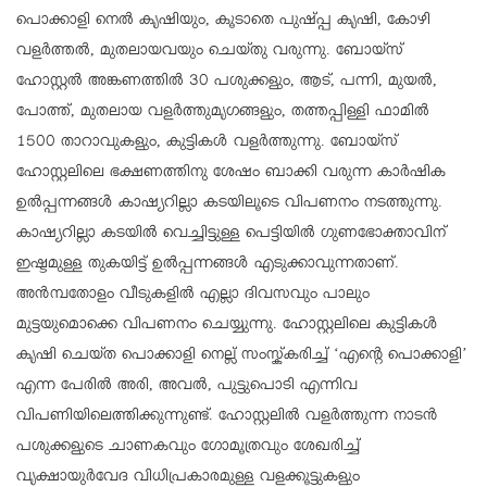
പൊക്കാളി നെൽ കൃഷിയും, കൂടാതെ പുഷ്പ്പ കൃഷി, കോഴി
വളർത്തൽ, മുതലായവയും ചെയ്തു വരുന്നു. ബോയ്സ്
ഹോസ്റ്റൽ അങ്കണത്തിൽ 30 പശുക്കളും, ആട്, പന്നി, മുയൽ,
പോത്ത്, മുതലായ വളർത്തുമൃഗങ്ങളും, തത്തപ്പിള്ളി ഫാമിൽ
1500 താറാവുകളും, കുട്ടികൾ വളർത്തുന്നു. ബോയ്സ്
ഹോസ്റ്റലിലെ ഭക്ഷണത്തിനു ശേഷം ബാക്കി വരുന്ന കാർഷിക
ഉൽപ്പന്നങ്ങൾ കാഷ്യറില്ലാ കടയിലൂടെ വിപണനം നടത്തുന്നു.
കാഷ്യറില്ലാ കടയിൽ വെച്ചിട്ടുള്ള പെട്ടിയിൽ ഗുണഭോക്താവിന്
ഇഷ്ടമുള്ള തുകയിട്ട് ഉൽപ്പന്നങ്ങൾ എടുക്കാവുന്നതാണ്.
അൻമ്പതോളം വീടുകളിൽ എല്ലാ ദിവസവും പാലും
മുട്ടയുമൊക്കെ വിപണനം ചെയ്യുന്നു. ഹോസ്റ്റലിലെ കുട്ടികൾ
കൃഷി ചെയ്ത പൊക്കാളി നെല്ല് സംസ്ക്കരിച്ച് ‘എൻ്റെ പൊക്കാളി’
എന്ന പേരിൽ അരി, അവൽ, പുട്ടുപൊടി എന്നിവ
വിപണിയിലെത്തിക്കുന്നുണ്ട്. ഹോസ്റ്റലിൽ വളർത്തുന്ന നാടൻ
പശുക്കളുടെ ചാണകവും ഗോമൂത്രവും ശേഖരിച്ച്
വൃക്ഷായുർവേദ വിധിപ്രകാരമുള്ള വളക്കൂട്ടുകളും