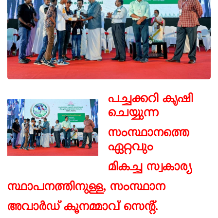
പച്ചക്കറി കൃഷി
ചെയ്യുന്ന
സംസ്ഥാനത്തെ
ഏറ്റവും
മികച്ച സ്വകാര്യ
സ്ഥാപനത്തിനുള്ള, സംസ്ഥാന
അവാർഡ് കൂനമ്മാവ് സെന്റ്.