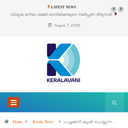
LATEST NEWS
മർപ്പണ തിരുനാൾ
‘പെറ്റൽസ്’ ലൈഫ് സ്റ്റൈൽ എക്സിബിഷനും സെയിലു
പെരുമാനൂരിൽ
August 7, 2026
Home
Kerala News
പച്ചക്കറി കൃഷി ചെയ്യുന്ന…