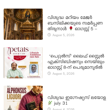
DAILY SAINTS
വിശുദ്ധ മറിയം മേജർ
ബസിലിക്കയുടെ സമർപ്പണ
തിരുനാൾ
ഓഗസ്റ്റ് 5 –
August 5, 2026
LATEST NEWS
‘പെറ്റൽസ്’ ലൈഫ് സ്റ്റൈൽ
എക്സിബിഷനും സെയിലും
ഓഗസ്റ്റ് 8-ന് പെരുമാനൂരിൽ
August 5, 2026
DAILY SAINTS
വിശുദ്ധ ഇഗ്നേഷ്യസ് ലയോള
july 31