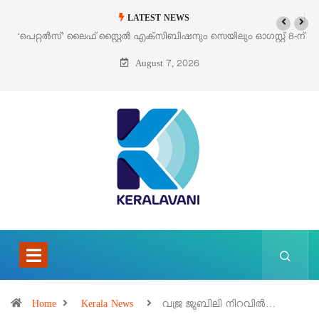
LATEST NEWS
‘പെറ്റൽസ്’ ലൈഫ് സ്റ്റൈൽ എക്സിബിഷനും സെയിലും ഓഗസ്റ്റ് 8-ന്
പെരുമാനൂരിൽ
August 7, 2026
Home
Kerala News
വജ്ര ജൂബിലി നിറവില്‍…