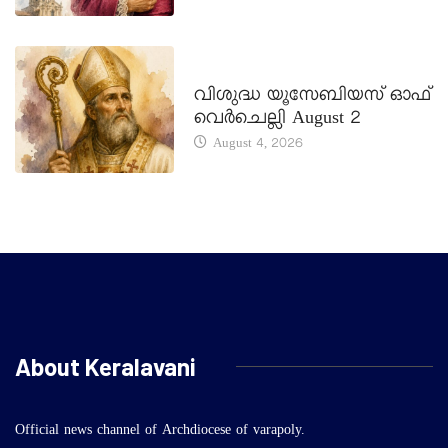
DAILY SAINTS
വിശുദ്ധ യൂസേബിയസ് ഓഫ്
വെർചെല്ലി August 2
August 4, 2026
About Keralavani
Official news channel of Archdiocese of varapoly.