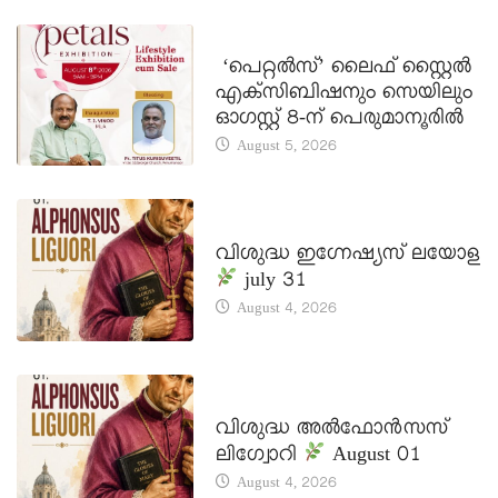
LATEST NEWS
‘പെറ്റൽസ്’ ലൈഫ് സ്റ്റൈൽ
എക്സിബിഷനും സെയിലും
ഓഗസ്റ്റ് 8-ന് പെരുമാനൂരിൽ
August 5, 2026
DAILY SAINTS
വിശുദ്ധ ഇഗ്നേഷ്യസ് ലയോള
july 31
August 4, 2026
DAILY SAINTS
വിശുദ്ധ അൽഫോൻസസ്
ലിഗ്വോറി
August 01
August 4, 2026