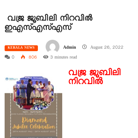
വജ്ര ജൂബിലി നിറവില്‍
ഇഎസ്എസ്എസ്
Admin
August 26, 2022
KERALA NEWS
0
806
3 minutes read
വജ്ര ജൂബിലി
നിറവില്‍