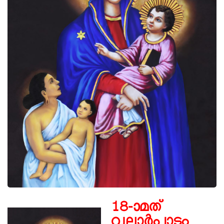
18-ാമത്
വല്ലാർപാടം