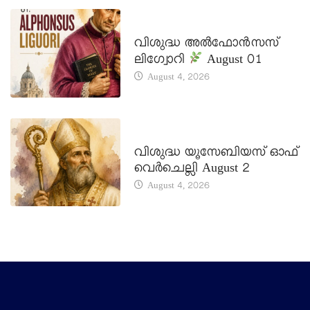
DAILY SAINTS
വിശുദ്ധ അൽഫോൻസസ്
ലിഗ്വോറി
August 01
August 4, 2026
DAILY SAINTS
വിശുദ്ധ യൂസേബിയസ് ഓഫ്
വെർചെല്ലി August 2
August 4, 2026