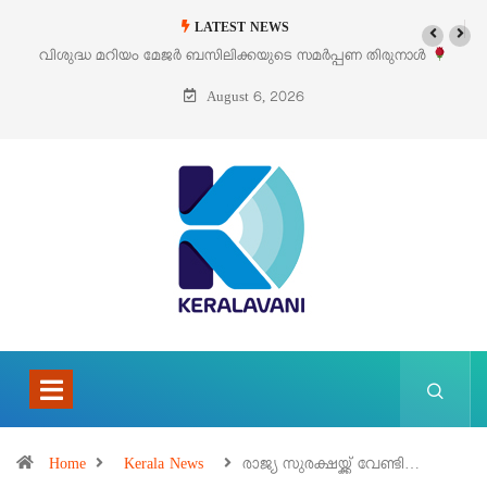
LATEST NEWS
മർപ്പണ തിരുനാൾ
‘പെറ്റൽസ്’ ലൈഫ് സ്റ്റൈൽ എക്സിബിഷനും സെയിലു
പെരുമാനൂരിൽ
August 6, 2026
Home
Kerala News
രാജ്യ സുരക്ഷയ്ക്ക് വേണ്ടി…