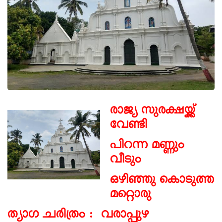
രാജ്യ സുരക്ഷയ്ക്ക്
വേണ്ടി
പിറന്ന മണ്ണും
വീടും
ഒഴിഞ്ഞു കൊടുത്ത
മറ്റൊരു
ത്യാഗ ചരിത്രം : വരാപ്പുഴ