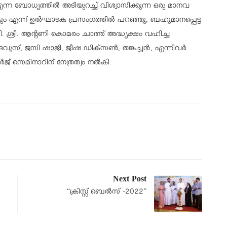
്ന ബോധ്യത്തിൽ അടിയുറച്ച് വിശ്വാസിക്കുന്ന ഒരു മാനവ
നാകും എന്ന് ഉൽഘാടക പ്രസംഗത്തിൽ പറഞ്ഞു, ബഹുമാനപ്പെട്ട
 ശ്രീ. ആന്റണി കൊമരം ചാത്ത് അദ്ധ്യക്ഷം വഹിച്ച
ൂസ്, ജസി ഷാജി, ജീഷ ഡിക്സൺ, തങ്കച്ചൻ, എന്നിവർ
ജ് സെമിനാറിന് നേത്രത്വം നൽകി.
Next Post
“ക്രിസ്സ് ബെൽസ് -2022”