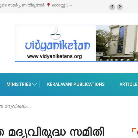
് 5 –
‘പെറ്റൽസ്’ ലൈഫ് സ്റ്റൈൽ എക്സിബിഷനും സെയിലും ഓഗസ്റ്റ് 8-ന്
പെരുമാനൂരിൽ
MINISTRIES
KERALAVANI PUBLICATIONS
ARTICLE
ത മദ്യവിരുദ്ധ…
 മദ്യവിരുദ്ധ സമിതി