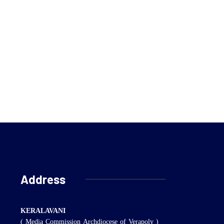
Address
KERALAVANI
( Media Commission Archdiocese of Verapoly )