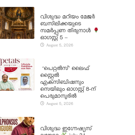
DAILY SAINTS
വിശുദ്ധ മറിയം മേജർ
ബസിലിക്കയുടെ
സമർപ്പണ തിരുനാൾ
ഓഗസ്റ്റ് 5 –
August 5, 2026
LATEST NEWS
‘പെറ്റൽസ്’ ലൈഫ്
സ്റ്റൈൽ
എക്സിബിഷനും
സെയിലും ഓഗസ്റ്റ് 8-ന്
പെരുമാനൂരിൽ
August 5, 2026
DAILY SAINTS
വിശുദ്ധ ഇഗ്നേഷ്യസ്