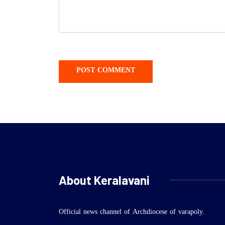
About Keralavani
Official news channel of Archdiocese of varapoly.