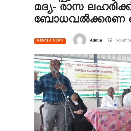
മദ്യ- രാസ ലഹരിക്
ബോധവൽക്കരണ സെ
Admin
Novembe
KERALA NEWS