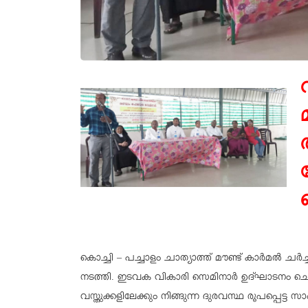
കൊച്ചി – പച്ചാളം ചാത്യാത്ത് മൗണ്ട് കാർമൽ ച
നടത്തി. ഇടവക വികാരി സെമിനാർ ഉദ്ഘാടനം ചെ
വസ്തുക്കളിലേക്കും നിങ്ങുന്ന ദുരവസ്ഥ രൂപപ്പെട്ട