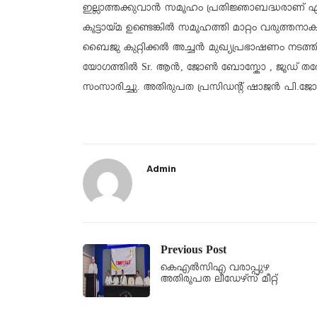
ഇല്ലാത്തക്കുവാൻ സമൂഹം പ്രതിജ്ഞാബദ്ധരാണ് എന
കൂട്ടായ്മ ഉണ്ടെങ്കിൽ സമൂഹത്തി മാറ്റം വരുത്ത
ബൈജു കുറ്റിക്കൽ അച്ചൻ മുഖ്യപ്രഭാഷണം നടത്തി.
യോഗത്തിൽ Sr. ആൻ, ജോൺ ബോസ്കോ , ജൂഡ് തദേവ
സംസാരിച്ചു. അതിരുപത പ്രസിഡന്റ് ഷാജൻ പി.ജോർ
Admin
Previous Post
കെഎൽസിഎ വരാപ്പുഴ
അതിരൂപത ലീഡേഴ്സ് മീറ്റ്