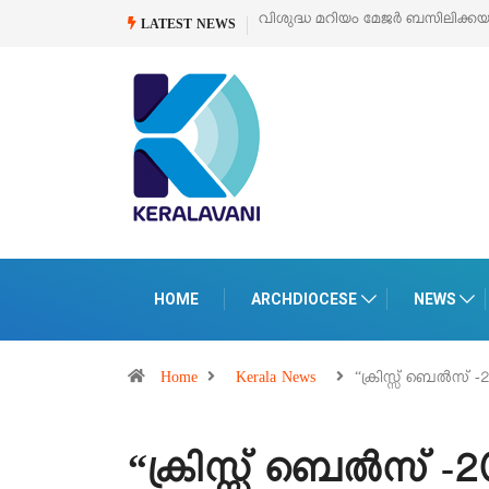
വിശുദ്ധ മറിയം മേജർ ബസിലിക്കയുടെ സമർപ്പണ തിരുനാൾ
ഓഗ
LATEST NEWS
HOME
ARCHDIOCESE
NEWS
Home
Kerala News
“ക്രിസ്സ് ബെൽസ് -
“ക്രിസ്സ് ബെൽസ് -