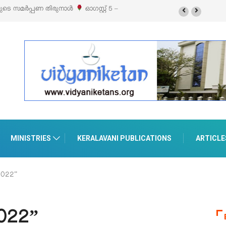
സ്റ്റ് 5 –
‘പെറ്റൽസ്’ ലൈഫ് സ്റ്റൈൽ എക്സിബിഷനും സെയിലും ഓഗസ്റ്റ് 8-
പെരുമാനൂരിൽ
MINISTRIES
KERALAVANI PUBLICATIONS
ARTICLE
2022”
2022”