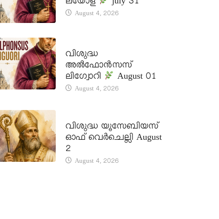
ലയോള
july 31
August 4, 2026
DAILY SAINTS
വിശുദ്ധ
അൽഫോൻസസ്
ലിഗ്വോറി
August 01
August 4, 2026
DAILY SAINTS
വിശുദ്ധ യൂസേബിയസ്
ഓഫ് വെർചെല്ലി August
2
August 4, 2026