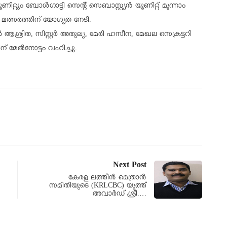
റും ബോൾഗാട്ടി സെന്റ് സെബാസ്റ്റ്യൻ യൂണിറ്റ് മൂന്നാം
്സരത്തിന് യോഗ്യത നേടി.
റർ ആശ്രിത, സിസ്റ്റർ അതുല്യ, മേരി ഹസീന, മേഖല സെക്രട്ടറി
ന് മേൽനോട്ടം വഹിച്ചു.
Next Post
കേരള ലത്തീൻ മെത്രാൻ
സമിതിയുടെ (KRLCBC) യൂത്ത്
അവാർഡ് ശ്രീ.…