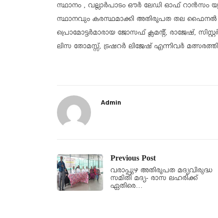
സ്ഥാനം , വല്ലാർപാടം ഔർ ലേഡി ഓഫ് റാൻസം യൂണിറ്
സ്ഥാനവും കരസ്ഥമാക്കി അതിരൂപത തല ഫൈനൽ മത
പ്രൊമോട്ടർമാരായ ജോസഫ് ക്ലമന്റ്, രാജേഷ്, സിസ്റ്
ലിസ തോമസ്സ്‌, ട്രഷറർ ലിജേഷ് എന്നിവർ മത്സരത്തി
Admin
Previous Post
വരാപ്പുഴ അതിരൂപത മദ്യവിരുദ്ധ
സമിതി മദ്യ- രാസ ലഹരിക്ക്
ഏതിരെ…