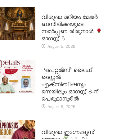
DAILY SAINTS
വിശുദ്ധ മറിയം മേജർ
ബസിലിക്കയുടെ
സമർപ്പണ തിരുനാൾ
ഓഗസ്റ്റ് 5 –
August 5, 2026
LATEST NEWS
‘പെറ്റൽസ്’ ലൈഫ്
സ്റ്റൈൽ
എക്സിബിഷനും
സെയിലും ഓഗസ്റ്റ് 8-ന്
പെരുമാനൂരിൽ
August 5, 2026
DAILY SAINTS
വിശുദ്ധ ഇഗ്നേഷ്യസ്