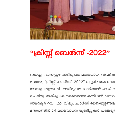
“ക്രിസ്സ് ബെൽസ് -2022”
കൊച്ചി : വരാപ്പുഴ അതിരൂപത മതബോധന കമ്മീഷൻ
മത്സരം, “ക്രിസ്സ് ബെൽസ് -2022” വല്ലാർപാടം ബസ
നടത്തുകയുണ്ടായി. അതിരൂപത ചാൻസലർ വെരി 
ചെയ്തു. അതിരൂപത മതബോധന കമ്മീഷൻ ഡയറക്ടർ 
ഡയറക്ടർ റവ. ഫാ. വില്യം ചാൾസ് തൈക്കൂട്ടത്തി
മത്സരത്തിൽ 14 മതബോധന യൂണിറ്റുകൾ പങ്കെടുത്ത