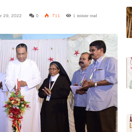
r 29, 2022
0
711
1 minute read