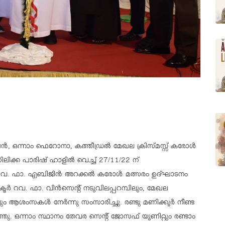
, ഒന്നാം ഫെറോനാ, കത്തീഡ്രൽ മേഖല ക്രിസ്മസ്സ്‌ കരോൾ
ിലിക്ക പാരിഷ് ഹാളിൽ വെച്ച് 27/11/22 ന്
റവ. ഫാ. എബിജിൻ അറക്കൽ കരോൾ മത്സരം ഉദ്ഘാടനം
റവ. ഫാ. വിൻസെന്റ് നടുവിലപ്പറമ്പിലും, മേഖല
ലും ആശംസകൾ നേർന്നു സംസാരിച്ചു. രണ്ടു മണിക്കൂർ നീണ്ട
ു. ഒന്നാം സ്ഥാനം തേവര സെന്റ് ജോസഫ് യൂണിറ്റും രണ്ടാം