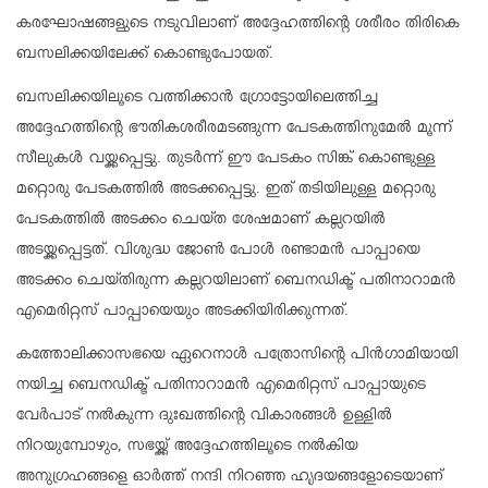
കരഘോഷങ്ങളുടെ നടുവിലാണ് അദ്ദേഹത്തിന്റെ ശരീരം തിരികെ
ബസലിക്കയിലേക്ക് കൊണ്ടുപോയത്.
ബസലിക്കയിലൂടെ വത്തിക്കാൻ ഗ്രോട്ടോയിലെത്തിച്ച
അദ്ദേഹത്തിന്റെ ഭൗതികശരീരമടങ്ങുന്ന പേടകത്തിനുമേൽ മൂന്ന്
സീലുകൾ വയ്ക്കപ്പെട്ടു. തുടർന്ന് ഈ പേടകം സിങ്ക് കൊണ്ടുള്ള
മറ്റൊരു പേടകത്തിൽ അടക്കപ്പെട്ടു. ഇത് തടിയിലുള്ള മറ്റൊരു
പേടകത്തിൽ അടക്കം ചെയ്ത ശേഷമാണ് കല്ലറയിൽ
അടയ്ക്കപ്പെട്ടത്. വിശുദ്ധ ജോൺ പോൾ രണ്ടാമൻ പാപ്പായെ
അടക്കം ചെയ്തിരുന്ന കല്ലറയിലാണ് ബെനഡിക്ട് പതിനാറാമൻ
എമെരിറ്റസ് പാപ്പായെയും അടക്കിയിരിക്കുന്നത്.
കത്തോലിക്കാസഭയെ ഏറെനാൾ പത്രോസിന്റെ പിൻഗാമിയായി
നയിച്ച ബെനഡിക്ട് പതിനാറാമൻ എമെരിറ്റസ് പാപ്പായുടെ
വേർപാട് നൽകുന്ന ദുഃഖത്തിന്റെ വികാരങ്ങൾ ഉള്ളിൽ
നിറയുമ്പോഴും, സഭയ്ക്ക് അദ്ദേഹത്തിലൂടെ നൽകിയ
അനുഗ്രഹങ്ങളെ ഓർത്ത് നന്ദി നിറഞ്ഞ ഹൃദയങ്ങളോടെയാണ്