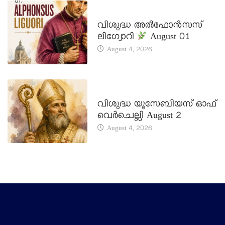
DAILY SAINTS
വിശുദ്ധ അൽഫോൻസസ്
ലിഗ്വോറി
August 01
August 4, 2026
DAILY SAINTS
വിശുദ്ധ യൂസേബിയസ് ഓഫ്
വെർചെല്ലി August 2
August 4, 2026