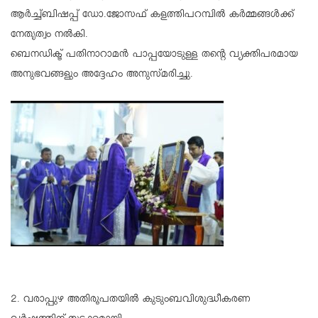
ആർച്ച്ബിഷപ്പ് ഡോ.ജോസഫ് കളത്തിപറമ്പിൽ കർമ്മങ്ങൾക്ക്
നേതൃത്വം നൽകി.
ബെനഡിക്ട് പതിനാറാമൻ പാപ്പയോടുള്ള തന്റെ വ്യക്തിപരമായ
അനുഭവങ്ങളും അദ്ദേഹം അനുസ്മരിച്ചു.
2. വരാപ്പുഴ അതിരൂപതയിൽ കുടുംബവിശുദ്ധീകരണ