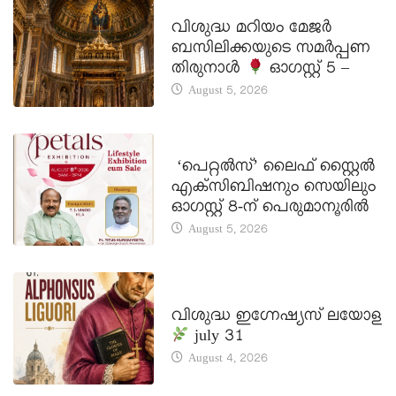
DAILY SAINTS
വിശുദ്ധ മറിയം മേജർ
ബസിലിക്കയുടെ സമർപ്പണ
തിരുനാൾ
ഓഗസ്റ്റ് 5 –
August 5, 2026
LATEST NEWS
‘പെറ്റൽസ്’ ലൈഫ് സ്റ്റൈൽ
എക്സിബിഷനും സെയിലും
ഓഗസ്റ്റ് 8-ന് പെരുമാനൂരിൽ
August 5, 2026
DAILY SAINTS
വിശുദ്ധ ഇഗ്നേഷ്യസ് ലയോള
july 31
August 4, 2026