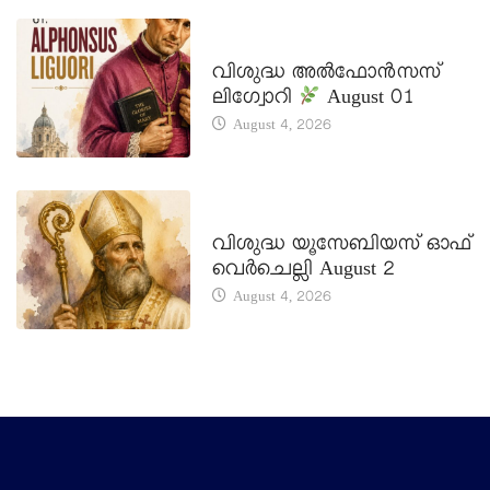
DAILY SAINTS
വിശുദ്ധ അൽഫോൻസസ്
ലിഗ്വോറി
August 01
August 4, 2026
DAILY SAINTS
വിശുദ്ധ യൂസേബിയസ് ഓഫ്
വെർചെല്ലി August 2
August 4, 2026