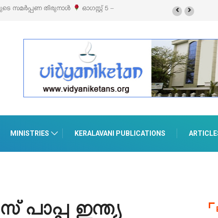
ൽസ്’ ലൈഫ് സ്റ്റൈൽ എക്സിബിഷനും സെയിലും ഓഗസ്റ്റ് 8-ന്
ാനൂരിൽ
MINISTRIES
KERALAVANI PUBLICATIONS
ARTICLE
് പാപ്പ ഇന്ത്യ