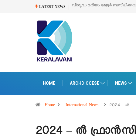
്ധ മറിയം മേജർ ബസിലിക്കയുടെ സമർപ്പണ തിരുനാൾ
ഓഗസ്റ്റ് 5 –
‘പെറ്റ
LATEST NEWS
പെരുമ
HOME
ARCHDIOCESE
NEWS
Home
International News
2024 – ൽ…
2024 – ൽ ഫ്രാൻസിസ