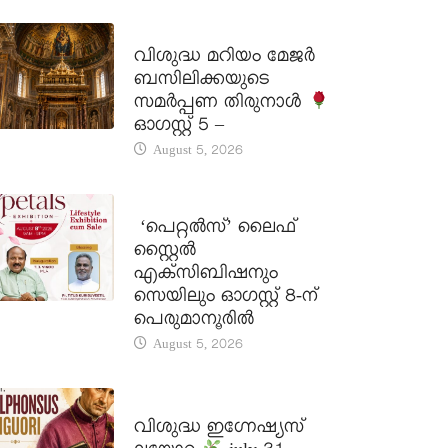
DAILY SAINTS
വിശുദ്ധ മറിയം മേജർ
ബസിലിക്കയുടെ
സമർപ്പണ തിരുനാൾ
ഓഗസ്റ്റ് 5 –
August 5, 2026
LATEST NEWS
‘പെറ്റൽസ്’ ലൈഫ്
സ്റ്റൈൽ
എക്സിബിഷനും
സെയിലും ഓഗസ്റ്റ് 8-ന്
പെരുമാനൂരിൽ
August 5, 2026
DAILY SAINTS
വിശുദ്ധ ഇഗ്നേഷ്യസ്