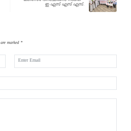
കാൻസർ ദിനാചരണം നടത്തി –
ഇ എസ് എസ് എസ്.
s are marked
*