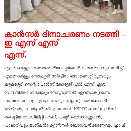
കാൻസർ ദിനാചരണം നടത്തി –
ഇ എസ് എസ്
എസ്.
എറണാകുളം : അന്തർദേശീയ ക്യാൻസർ ദിനത്തോടനുബന്ധിച്ച്
എറണാകുളം സോഷ്യൽ സർവീസ് സൊസൈറ്റിയുടെയും
കളമശ്ശേരി സെൻ്റ് പോൾസ് കോളേജ് എൻ എസ് എസ്
വോളന്റിയേഴ്‌ സിന്റെയും നേതൃത്വത്തിൽ എറണാകുളത്തെ
നഗരത്തിലെ ആറ് പ്രധാന കേന്ദ്രങ്ങളിൽ( ഹൈകോടതി
ജംഗ്ഷൻ, സെൻട്രൽ സ്‌ക്വയർ മാൾ, KSRTC ബസ് സ്റ്റാൻഡ്,
വൈറ്റില മോബിലിറ്റി ഹബ്, കലൂർ മെട്രോ സ്റ്റേഷൻ,
പാലാരിവട്ടം ജംഗ്ഷൻ) ക്യാൻസർ ബോധവൽക്കരണവും ഫ്ലാഷ്