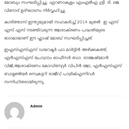
മോബും സംഘടിപ്പിച്ചു. എറണാകുളം എംഎൽഎ ശ്രീ. ടി. ജെ.
വിനോദ് ഉദ്ഘാടനം നിർവ്വഹിച്ചു.
കാരിത്താസ് ഇന്ത്യയുമായി സഹകരിച്ച് 2014 മുതൽ ഇ എസ്
എസ് എസ് നടത്തിവരുന്ന ആശാകിരണം പദ്ധതിയുടെ
ഭാഗമായാണ് ഈ ഫ്ലാഷ് മോബ് സംഘടിപ്പിച്ചത്.
ഇഎസ്എസ്എസ് ഡയറക്ടർ ഫാ.മാർട്ടിൻ അഴിക്കകത്ത്,
എൻഎസ്എസ് പ്രോഗ്രാം ഓഫീസർ ഡോ. രാജേഷ്മോൻ
വിജി,ആശാകിരണം കോഡിനേറ്റർ വിപിൻ ജോ, എൻഎസ്എസ്
വോളണ്ടിയർ സെക്രട്ടറി രാജീവ് പാട്രിക്എന്നിവർ
സന്നിഹിതരായിരുന്നു,
Admin