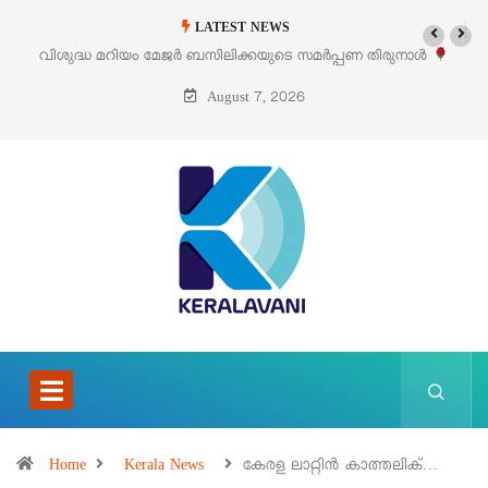
LATEST NEWS
ൾ
‘പെറ്റൽസ്’ ലൈഫ് സ്റ്റൈൽ എക്സിബിഷനും സെയിലും ഓഗസ്റ്റ് 8-ന
പെരുമാനൂരിൽ
August 7, 2026
Home
Kerala News
കേരള ലാറ്റിൻ കാത്തലിക്…