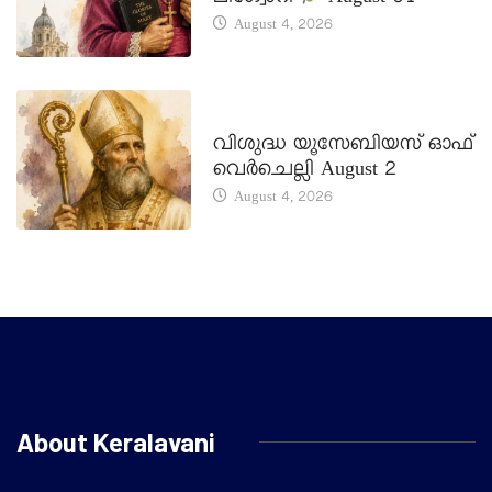
August 4, 2026
DAILY SAINTS
വിശുദ്ധ യൂസേബിയസ് ഓഫ്
വെർചെല്ലി August 2
August 4, 2026
About Keralavani