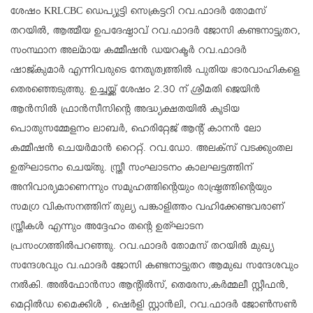
ശേഷം KRLCBC ഡെപ്യൂട്ടി സെക്രട്ടറി റവ.ഫാദർ തോമസ്
തറയിൽ, ആത്മീയ ഉപദേഷ്ടാവ് റവ.ഫാദർ ജോസി കണ്ടനാട്ടുതറ,
സംസ്ഥാന അല്മായ കമ്മീഷൻ ഡയറക്ടർ റവ.ഫാദർ
ഷാജ്കുമാർ എന്നിവരുടെ നേതൃത്വത്തിൽ പുതിയ ഭാരവാഹികളെ
തെരഞ്ഞെടുത്തു. ഉച്ചയ്ക്ക് ശേഷം 2.30 ന് ശ്രീമതി ജെയിൻ
ആൻസിൽ ഫ്രാൻസീസിന്റെ അദ്ധ്യക്ഷതയിൽ കൂടിയ
പൊതുസമ്മേളനം ലാബർ, ഹെരിറ്റേജ് ആന്റ് കാനൻ ലോ
കമ്മീഷൻ ചെയർമാൻ റൈറ്റ്. റവ.ഡോ. അലക്സ് വടക്കുംതല
ഉത്ഘാടനം ചെയ്തു. സ്ത്രീ സംഘാടനം കാലഘട്ടത്തിന്
അനിവാര്യമാണെന്നും സമൂഹത്തിന്റെയും രാഷ്ട്രത്തിന്റെയും
സമഗ്ര വികസനത്തിന് തുല്യ പങ്കാളിത്തം വഹിക്കേണ്ടവരാണ്
സ്ത്രീകൾ എന്നും അദ്ദേഹം തന്റെ ഉത്ഘാടന
പ്രസംഗത്തിൽപറഞ്ഞു. റവ.ഫാദർ തോമസ് തറയിൽ മുഖ്യ
സന്ദേശവും വ.ഫാദർ ജോസി കണ്ടനാട്ടുതറ ആമുഖ സന്ദേശവും
നൽകി. അൽഫോൻസാ ആന്റിൽസ്, തെരേസ,കർമ്മലീ സ്റ്റീഫൻ,
മെറ്റിൽഡ മൈക്കിൾ , ഷെർളി സ്റ്റാൻലി, റവ.ഫാദർ ജോൺസൺ