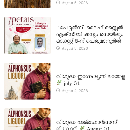
August 5, 2026
LATEST NEWS
‘പെറ്റൽസ്’ ലൈഫ് സ്റ്റൈൽ
എക്സിബിഷനും സെയിലും
ഓഗസ്റ്റ് 8-ന് പെരുമാനൂരിൽ
August 5, 2026
DAILY SAINTS
വിശുദ്ധ ഇഗ്നേഷ്യസ് ലയോള
july 31
August 4, 2026
DAILY SAINTS
വിശുദ്ധ അൽഫോൻസസ്
ലിഗ്വോറി
August 01