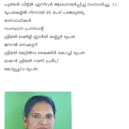
പുത്തൻ വീട്ടിൽ എന്നിവർ ആശംസയർപ്പിച്ച് സംസാരിച്ചു. 11
രൂപതകളിൽ നിന്നായി 95 പേര് പങ്കെടുത്തു.
ഭാരവാഹികൾ
സംസ്ഥാന പ്രസിഡന്റ്
ശ്രീമതി ഷെർളി സ്റ്റാൻലി കണ്ണൂർ രൂപത
ജനറൽ സെക്രട്ടറി
ശ്രീമതി മെറ്റിൽഡ മൈക്കിൾ കൊച്ചി രൂപത
ട്രഷറർ ശ്രീമതി റാണി പ്രദീപ്
കോട്ടപ്പുറം രൂപത.