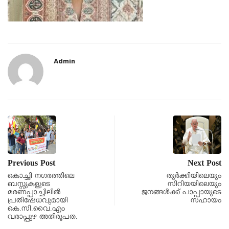
Admin
Previous Post
Next Post
കൊച്ചി നഗരത്തിലെ
തുർക്കിയിലെയും
ബസ്സുകളുടെ
സിറിയയിലെയും
മരണപ്പാച്ചിലിൽ
ജനങ്ങൾക്ക് പാപ്പായുടെ
പ്രതിഷേധവുമായി
സഹായം
കെ.സി.വൈ.എം
വരാപ്പുഴ അതിരൂപത.