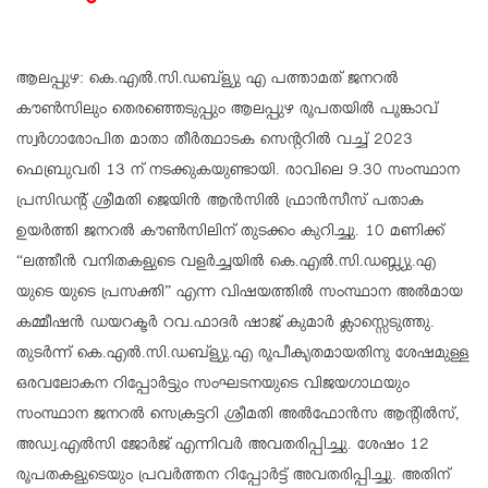
ആലപ്പുഴ: കെ.എൽ.സി.ഡബ്ള്യു എ പത്താമത് ജനറൽ
കൗൺസിലും തെരഞ്ഞെടുപ്പും ആലപ്പുഴ രൂപതയിൽ പൂങ്കാവ്
സ്വർഗാരോപിത മാതാ തീർത്ഥാടക സെന്ററിൽ വച്ച് 2023
ഫെബ്രുവരി 13 ന് നടക്കുകയുണ്ടായി. രാവിലെ 9.30 സംസ്ഥാന
പ്രസിഡന്റ് ശ്രീമതി ജെയിൻ ആൻസിൽ ഫ്രാൻസീസ് പതാക
ഉയർത്തി ജനറൽ കൗൺസിലിന് തുടക്കം കുറിച്ചു. 10 മണിക്ക്
“ലത്തീൻ വനിതകളുടെ വളർച്ചയിൽ കെ.എൽ.സി.ഡബ്ല്യു.എ
യുടെ യുടെ പ്രസക്തി” എന്ന വിഷയത്തിൽ സംസ്ഥാന അൽമായ
കമ്മീഷൻ ഡയറക്ടർ റവ.ഫാദർ ഷാജ് കുമാർ ക്ലാസ്സെടുത്തു.
തുടർന്ന് കെ.എൽ.സി.ഡബ്ള്യു.എ രൂപീകൃതമായതിനു ശേഷമുള്ള
ഒരവലോകന റിപ്പോർട്ടും സംഘടനയുടെ വിജയഗാഥയും
സംസ്ഥാന ജനറൽ സെക്രട്ടറി ശ്രീമതി അൽഫോൻസ ആന്റിൽസ്,
അഡ്വ.എൽസി ജോർജ് എന്നിവർ അവതരിപ്പിച്ചു. ശേഷം 12
രൂപതകളുടെയും പ്രവർത്തന റിപ്പോർട്ട് അവതരിപ്പിച്ചു. അതിന്