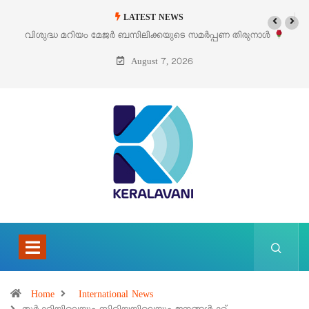
LATEST NEWS
ിക്കയുടെ സമർപ്പണ തിരുനാൾ
‘പെറ്റൽസ്’ ലൈഫ് സ്റ്റൈൽ എക്സിബിഷ
്റ് 5 –
പെരുമാനൂ
August 7, 2026
Home
International News