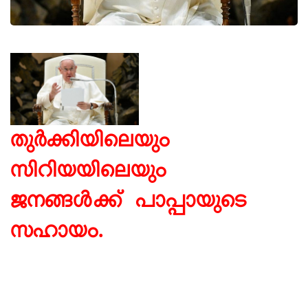
തുർക്കിയിലെയും
സിറിയയിലെയും
ജനങ്ങൾക്ക് പാപ്പായുടെ
സഹായം.