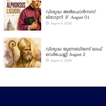
DAILY SAINTS
വിശുദ്ധ അൽഫോൻസസ്
ലിഗ്വോറി
August 01
August 4, 2026
DAILY SAINTS
വിശുദ്ധ യൂസേബിയസ് ഓഫ്
വെർചെല്ലി August 2
August 4, 2026