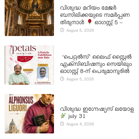
DAILY SAINTS
വിശുദ്ധ മറിയം മേജർ
ബസിലിക്കയുടെ സമർപ്പണ
തിരുനാൾ
ഓഗസ്റ്റ് 5 –
August 5, 2026
LATEST NEWS
‘പെറ്റൽസ്’ ലൈഫ് സ്റ്റൈൽ
എക്സിബിഷനും സെയിലും
ഓഗസ്റ്റ് 8-ന് പെരുമാനൂരിൽ
August 5, 2026
DAILY SAINTS
വിശുദ്ധ ഇഗ്നേഷ്യസ് ലയോള
july 31
August 4, 2026