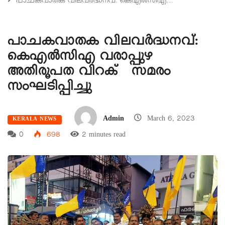
പാചകവാതക വിലവർദ്ധനവ്: കെഎൽസിഎ…
പാചകവാതക വിലവർദ്ധനവ്:
കെഎൽസിഎ വരാപ്പുഴ
അതിരൂപത വിറക് സമരം
സംഘടിപ്പിച്ചു
Admin
March 6, 2023
KERALA NEWS
0
698
2 minutes read