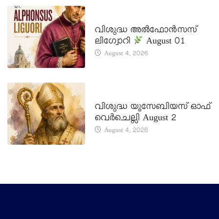
DAILY SAINTS
വിശുദ്ധ അൽഫോൻസസ്
ലിഗ്വോറി
August 01
August 4, 2026
DAILY SAINTS
വിശുദ്ധ യൂസേബിയസ് ഓഫ്
വെർചെല്ലി August 2
August 4, 2026