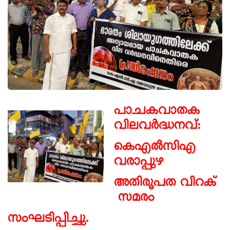
പാചകവാതക
വിലവർദ്ധനവ്:
കെഎൽസിഎ
വരാപ്പുഴ
അതിരൂപത വിറക്
സമരം
സംഘടിപ്പിച്ചു.