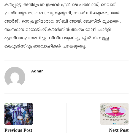
കരിപ്പാട്ട്, അതിരൂപത ട്രഷറർ എൻ.ജെ പൗലോസ്, വൈസ്
പ്രസിഡന്റമാരായ ബാബു ആന്റണി, റോയ് ഡി ക്കൂഞ്ഞ, മേരി
ജോർജ് , സെക്രട്ടറിമാരായ സിബി ജോയ്, ബേസിൽ മുക്കത്ത് ,
സംസ്ഥാന മാനേജിംഗ് കൗൺസിൽ അംഗം മോളി ചാർളി
എന്നിവർ പ്രസംഗിച്ചു. വിവിധ യൂണിറ്റുകളിൽ നിന്നുള്ള
കെഎൽസിഎ ഭാരവാഹികൾ പങ്കെടുത്തു.
Admin
Previous Post
Next Post