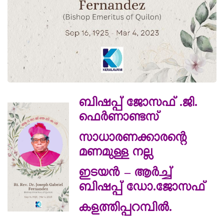
ബിഷപ്പ് ജോസഫ് .ജി.
ഫെർണാണ്ടസ്
സാധാരണക്കാരന്റെ
മണമുള്ള നല്ല
ഇടയൻ – ആർച്ച്
ബിഷപ്പ് ഡോ.ജോസഫ്
കളത്തിപ്പറമ്പിൽ.