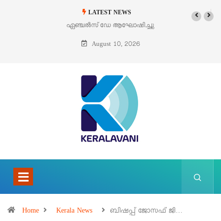
LATEST NEWS
്ചൽസ് ഡേ ആഘോഷിച്ചു
ഓഗസ്റ്റ് 9 – വിശുദ്ധ തെരേസ
ബെനഡിക്ട ഓഫ് ദ ക്രോസ്
August 10, 2026
(എഡിത്ത് സ്റ്റൈൻ)
Home
Kerala News
ബിഷപ്പ് ജോസഫ് ജി…