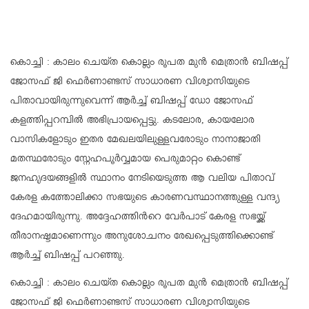
കൊച്ചി : കാലം ചെയ്ത കൊല്ലം രൂപത മുൻ മെത്രാൻ ബിഷപ്പ്
ജോസഫ് ജി ഫെർണാണ്ടസ് സാധാരണ വിശ്വാസിയുടെ
പിതാവായിരുന്നുവെന്ന് ആർച്ച് ബിഷപ്പ് ഡോ ജോസഫ്
കളത്തിപ്പറമ്പിൽ അഭിപ്രായപ്പെട്ടു. കടലോര, കായലോര
വാസികളോടും ഇതര മേഖലയിലുള്ളവരോടും നാനാജാതി
മതസ്ഥരോടും സ്നേഹപൂർവ്വമായ പെരുമാറ്റം കൊണ്ട്
ജനഹൃദയങ്ങളിൽ സ്ഥാനം നേടിയെടുത്ത ആ വലിയ പിതാവ്
കേരള കത്തോലിക്കാ സഭയുടെ കാരണവസ്ഥാനത്തുള്ള വന്ദ്യ
ദേഹമായിരുന്നു. അദ്ദേഹത്തിൻറെ വേർപാട് കേരള സഭയ്ക്ക്
തീരാനഷ്ടമാണെന്നും അനുശോചനം രേഖപ്പെടുത്തിക്കൊണ്ട്
ആർച്ച് ബിഷപ്പ് പറഞ്ഞു.
കൊച്ചി : കാലം ചെയ്ത കൊല്ലം രൂപത മുൻ മെത്രാൻ ബിഷപ്പ്
ജോസഫ് ജി ഫെർണാണ്ടസ് സാധാരണ വിശ്വാസിയുടെ