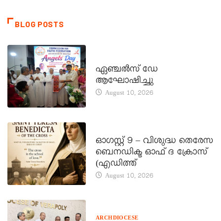
BLOG POSTS
CATECHISM - VERAPOLY
ഏഞ്ചൽസ് ഡേ
ആഘോഷിച്ചു
August 10, 2026
DAILY SAINTS
ഓഗസ്റ്റ് 9 – വിശുദ്ധ തെരേസ
ബെനഡിക്ട ഓഫ് ദ ക്രോസ്
(എഡിത്ത്
August 10, 2026
ARCHDIOCESE