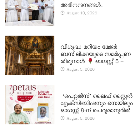
അഭിനന്ദനങ്ങൾ.
August 10, 2026
DAILY SAINTS
വിശുദ്ധ മറിയം മേജർ
ബസിലിക്കയുടെ സമർപ്പണ
തിരുനാൾ
ഓഗസ്റ്റ് 5 –
August 5, 2026
LATEST NEWS
‘പെറ്റൽസ്’ ലൈഫ് സ്റ്റൈൽ
എക്സിബിഷനും സെയിലും
ഓഗസ്റ്റ് 8-ന് പെരുമാനൂരിൽ
August 5, 2026