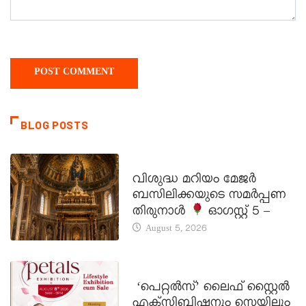
BLOG POSTS
DAILY SAINTS
വിശുദ്ധ മറിയം മേജർ
ബസിലിക്കയുടെ സമർപ്പണ
തിരുനാൾ
ഓഗസ്റ്റ് 5 –
August 5, 2026
LATEST NEWS
‘പെറ്റൽസ്’ ലൈഫ് സ്റ്റൈൽ
എക്സിബിഷനും സെയിലും