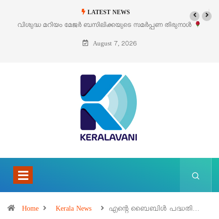
LATEST NEWS
‘പെറ്റൽസ്’ ലൈഫ് സ്റ്റൈൽ എക്സിബിഷനും സെയിലും ഓഗസ്റ്റ് 8-ന്
പെരുമാനൂരിൽ
August 7, 2026
Home
Kerala News
എന്റെ ബൈബിൾ പദ്ധതി…