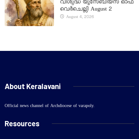
വിശുദ്ധ യൂസേബിയസ് ഓഫ്
വെർചെല്ലി August 2
August 4, 2026
About Keralavani
Official news channel of Archdiocese of varapoly.
Resources