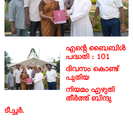
എന്റെ ബൈബിൾ
പദ്ധതി : 101
ദിവസം കൊണ്ട്
പുതിയ
നിയമം എഴുതി
തീർത്ത് ബിന്ദു
ടീച്ചർ.