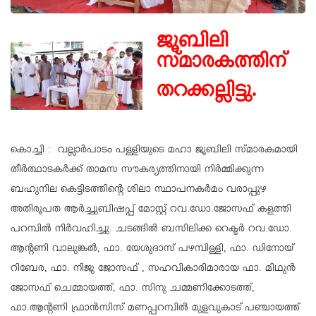
ജൂബിലി
സ്മാരകത്തിന്
തറക്കല്ലിട്ടു.
കൊച്ചി : വല്ലാർപാടം പള്ളിയുടെ മഹാ ജൂബിലി സ്മാരകമായി
തീർത്ഥാടകർക്ക് താമസ സൗകര്യത്തിനായി നിർമ്മിക്കുന്ന
ബഹുനില കെട്ടിടത്തിന്റെ ശിലാ സ്ഥാപനകർമം വരാപ്പുഴ
അതിരൂപത ആർച്ചുബിഷപ്പ് മോസ്റ്റ് റവ.ഡോ.ജോസഫ് കളത്തി
പറമ്പിൽ നിർവഹിച്ചു. ചടങ്ങിൽ ബസിലിക്ക റെക്ടർ റവ.ഡോ.
ആന്റണി വാലുങ്കൽ, ഫാ. യേശുദാസ് പഴമ്പിള്ളി, ഫാ. ഡിനോയ്
റിബേര, ഫാ. നിജു ജോസഫ് , സഹവികാരിമാരായ ഫാ. മിഥുൻ
ജോസഫ് ചെമ്മായത്ത്, ഫാ. സിനു ചമ്മണിക്കോടത്ത്,
ഫാ.ആന്റണി ഫ്രാൻസിസ് മണപ്പറമ്പിൽ മുളവുകാട് പഞ്ചായത്ത്