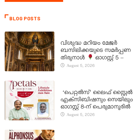
BLOG POSTS
DAILY SAINTS
വിശുദ്ധ മറിയം മേജർ
ബസിലിക്കയുടെ സമർപ്പണ
തിരുനാൾ
ഓഗസ്റ്റ് 5 –
August 5, 2026
LATEST NEWS
‘പെറ്റൽസ്’ ലൈഫ് സ്റ്റൈൽ
എക്സിബിഷനും സെയിലും
ഓഗസ്റ്റ് 8-ന് പെരുമാനൂരിൽ
August 5, 2026
DAILY SAINTS