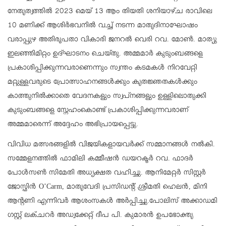
നേതൃത്വത്തിൽ 2023 മെയ് 13 ആം തിയതി ശനിയാഴ്ച രാവിലെ
10 മണിക്ക് ആശിർഭവനിൽ വച്ച് നടന്ന മാതൃദിനാഘോഷം
വരാപ്പുഴ അതിരൂപതാ വികാരി ജനറൽ വെരി റവ. മോൺ. മാത്യു
ഇലഞ്ഞിമിറ്റം ഉദ്ഘാടനം ചെയ്തു. അമ്മമാർ കുടുംബങ്ങളെ
പ്രകാശിപ്പിക്കുന്നവരാണെന്നും സ്വന്തം കടമകൾ നിറവേറ്റി
മറ്റുള്ളവരുടെ പ്രോത്സാഹനങ്ങൾക്കും കൃതജ്ഞതകൾക്കും
കാത്തുനിൽക്കാതെ വേദനകളും സ്വപ്നങ്ങളും ഉള്ളിലൊതുക്കി
കുടുംബങ്ങളെ സ്നേഹംകൊണ്ട് പ്രകാശിപ്പിക്കുന്നവരാണ്
അമ്മമാരെന്ന് അദ്ദേഹം അഭിപ്രായപ്പെട്ടു.
വിവിധ മത്സരങ്ങളിൽ വിജയികളായവർക്ക് സമ്മാനങ്ങൾ നൽകി.
സമ്മേളനത്തിൽ ഫാമിലി കമ്മീഷൻ ഡയറക്ടർ റവ. ഫാദർ
പോൾസൺ സിമേതി അധ്യക്ഷത വഹിച്ചു. ആനിമേറ്റർ സിസ്റ്റർ
ജോസ്ഫിൻ O’Carm, മാതൃവേദി പ്രസിഡന്റ്‌ ശ്രീമതി ഹെലൻ, മിനി
ആന്റണി എന്നിവർ ആശംസകൾ അർപ്പിച്ചു.പോലിസ് അക്കാഡമി
ഗസ്റ്റ് ലക്ചറർ അഡ്വക്കേറ്റ് ദീപ പി. കുമാരൻ ഉപഭോക്തൃ