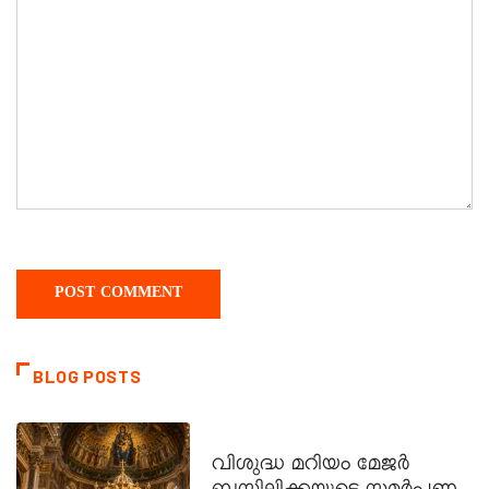
BLOG POSTS
DAILY SAINTS
വിശുദ്ധ മറിയം മേജർ