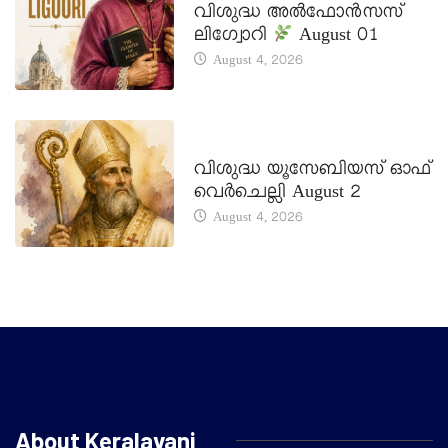
വിശുദ്ധ അൽഫോൻസസ്
ലിഗ്വോറി
August 01
August 4, 2026
DAILY SAINTS
വിശുദ്ധ യൂസേബിയസ് ഓഫ്
വെർചെല്ലി August 2
August 4, 2026
About Keralavani