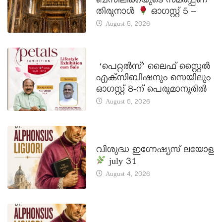
ബസിലിക്കയുടെ സമർപ്പണ
തിരുനാൾ
ഓഗസ്റ്റ് 5 –
August 5, 2026
LATEST NEWS
‘പെറ്റൽസ്’ ലൈഫ് സ്റ്റൈൽ
എക്സിബിഷനും സെയിലും
ഓഗസ്റ്റ് 8-ന് പെരുമാനൂരിൽ
August 5, 2026
DAILY SAINTS
വിശുദ്ധ ഇഗ്നേഷ്യസ് ലയോള
july 31
August 4, 2026
DAILY SAINTS