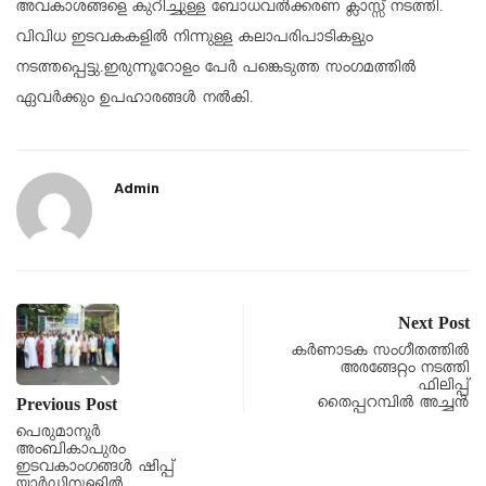
അവകാശങ്ങളെ കുറിച്ചുള്ള ബോധവൽക്കരണ ക്ലാസ്സ്‌ നടത്തി.
വിവിധ ഇടവകകളിൽ നിന്നുള്ള കലാപരിപാടികളും
നടത്തപ്പെട്ടു.ഇരുന്നൂറോളം പേർ പങ്കെടുത്ത സംഗമത്തിൽ
ഏവർക്കും ഉപഹാരങ്ങൾ നൽകി.
Admin
Next Post
കർണാടക സംഗീതത്തിൽ
അരങ്ങേറ്റം നടത്തി
ഫിലിപ്പ്
തൈപ്പറമ്പിൽ അച്ചൻ
Previous Post
പെരുമാനൂർ
അംബികാപുരം
ഇടവകാംഗങ്ങൾ ഷിപ്പ്