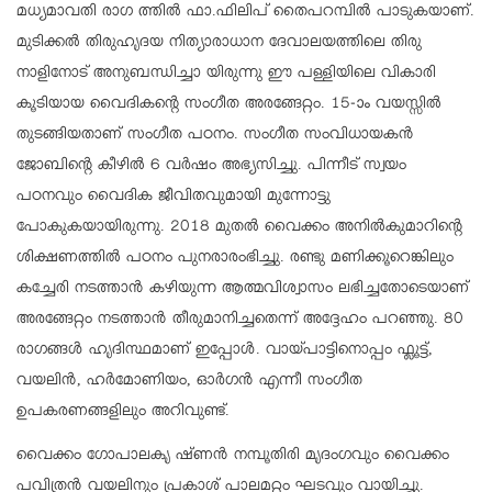
മധ്യമാവതി രാഗ ത്തിൽ ഫാ.ഫിലിപ് തൈപറമ്പിൽ പാടുകയാണ്.
മുടിക്കൽ തിരുഹൃദയ നിത്യാരാധാന ദേവാലയത്തിലെ തിരു
നാളിനോട് അനുബന്ധിച്ചാ യിരുന്നു ഈ പള്ളിയിലെ വികാരി
കൂടിയായ വൈദികന്റെ സംഗീത അരങ്ങേറ്റം. 15-ാം വയസ്സിൽ
തുടങ്ങിയതാണ് സംഗീത പഠനം. സംഗീത സംവിധായകൻ
ജോബിന്റെ കീഴിൽ 6 വർഷം അഭ്യസിച്ചു. പിന്നീട് സ്വയം
പഠനവും വൈദിക ജീവിതവുമായി മുന്നോട്ടു
പോകുകയായിരുന്നു. 2018 മുതൽ വൈക്കം അനിൽകുമാറിന്റെ
ശിക്ഷണത്തിൽ പഠനം പുനരാരംഭിച്ചു. രണ്ടു മണിക്കൂറെങ്കിലും
കച്ചേരി നടത്താൻ കഴിയുന്ന ആത്മവിശ്വാസം ലഭിച്ചതോടെയാണ്
അരങ്ങേറ്റം നടത്താൻ തീരുമാനിച്ചതെന്ന് അദ്ദേഹം പറഞ്ഞു. 80
രാഗങ്ങൾ ഹൃദിസ്ഥമാണ് ഇപ്പോൾ. വായ്പാട്ടിനൊപ്പം ഫ്ലൂട്ട്,
വയലിൻ, ഹർമോണിയം, ഓർഗൻ എന്നീ സംഗീത
ഉപകരണങ്ങളിലും അറിവുണ്ട്.
വൈക്കം ഗോപാലകൃ ഷ്ണൻ നമ്പൂതിരി മൃദംഗവും വൈക്കം
പവിത്രൻ വയലിനും പ്രകാശ് പാലമറ്റം ഘടവും വായിച്ചു.