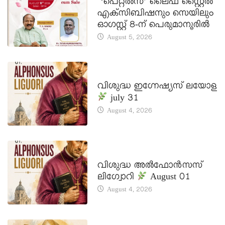
‘പെറ്റൽസ്’ ലൈഫ് സ്റ്റൈൽ
എക്സിബിഷനും സെയിലും
ഓഗസ്റ്റ് 8-ന് പെരുമാനൂരിൽ
August 5, 2026
DAILY SAINTS
വിശുദ്ധ ഇഗ്നേഷ്യസ് ലയോള
july 31
August 4, 2026
DAILY SAINTS
വിശുദ്ധ അൽഫോൻസസ്
ലിഗ്വോറി
August 01
August 4, 2026