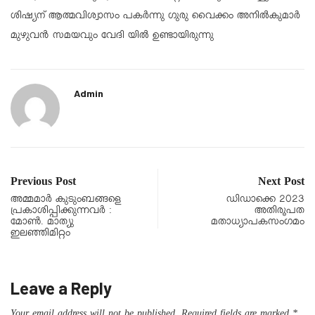
ശിഷ്യന് ആത്മവിശ്വാസം പകർന്നു ഗുരു വൈക്കം അനിൽകുമാർ
മുഴുവൻ സമയവും വേദി യിൽ ഉണ്ടായിരുന്നു
Admin
Previous Post
Next Post
അമ്മമാർ കുടുംബങ്ങളെ
ഡിഡാക്കെ 2023
പ്രകാശിപ്പിക്കുന്നവർ :
അതിരൂപത
മോൺ. മാത്യു
മതാധ്യാപകസംഗമം
ഇലഞ്ഞിമിറ്റം
Leave a Reply