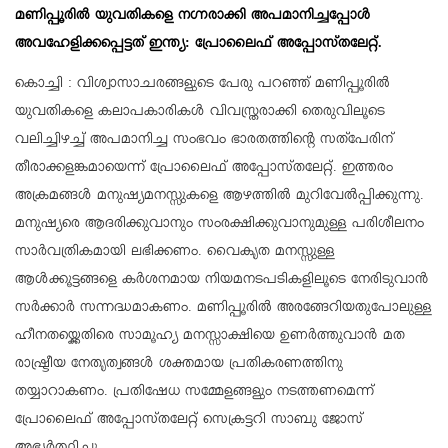
മണിപ്പൂരിൽ യുവതികളെ നഗ്നരാക്കി അപമാനിച്ചപ്പോൾ
അവഹേളിക്കപ്പെട്ടത് ഇന്ത്യ: പ്രോലൈഫ് അപ്പോസ്‌തലേറ്റ്.
കൊച്ചി : വിശ്വാസാചരങ്ങളുടെ പേരു പറഞ്ഞ് മണിപ്പൂരിൽ
യുവതികളെ കലാപകാരികൾ വിവസ്ത്രരാക്കി തെരുവിലൂടെ
വലിച്ചിഴച്ച് അപമാനിച്ച സംഭവം ഭാരതത്തിന്റെ സത്പേരിന്
തീരാക്കളങ്കമായെന്ന് പ്രോലൈഫ് അപ്പോസ്‌തലേറ്റ്. ഇത്തരം
അക്രമങ്ങൾ മനുഷ്യമനസ്സുകളെ ആഴത്തിൽ മുറിവേൽപ്പിക്കുന്നു.
മനുഷ്യരെ ആദരിക്കുവാനും സംരക്ഷിക്കുവാനുമുള്ള പരിശീലനം
സാർവത്രികമായി ലഭിക്കണം. വൈകൃത മനസ്സുള്ള
ആൾക്കൂട്ടങ്ങളെ കർശനമായ നിയമനടപടികളിലൂടെ നേരിടുവാൻ
സർക്കാർ സന്നദ്ധമാകണം. മണിപ്പൂരിൽ അരങ്ങേറിയതുപോലുള്ള
ഹീനതയ്ക്കെതിരെ സാമൂഹ്യ മനസ്സാക്ഷിയെ ഉണർത്തുവാൻ മത
രാഷ്ട്രീയ നേതൃത്വങ്ങൾ ശക്തമായ പ്രതികരണത്തിനു
തയ്യാറാകണം. പ്രതിഷേധ സമ്മേളങ്ങളും നടത്തണമെന്ന്
പ്രോലൈഫ് അപ്പോസ്‌തലേറ്റ് സെക്രട്ടറി സാബു ജോസ്