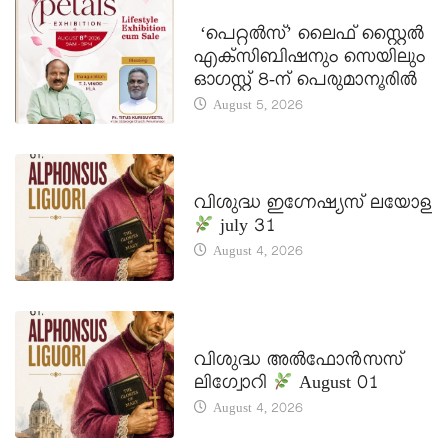
LATEST NEWS
‘പെറ്റൽസ്’ ലൈഫ് സ്റ്റൈൽ
എക്സിബിഷനും സെയിലും
ഓഗസ്റ്റ് 8-ന് പെരുമാനൂരിൽ
August 5, 2026
DAILY SAINTS
വിശുദ്ധ ഇഗ്നേഷ്യസ് ലയോള
july 31
August 4, 2026
DAILY SAINTS
വിശുദ്ധ അൽഫോൻസസ്
ലിഗ്വോറി
August 01
August 4, 2026