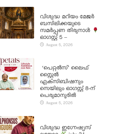
DAILY SAINTS
വിശുദ്ധ മറിയം മേജർ
ബസിലിക്കയുടെ
സമർപ്പണ തിരുനാൾ
ഓഗസ്റ്റ് 5 –
August 5, 2026
LATEST NEWS
‘പെറ്റൽസ്’ ലൈഫ്
സ്റ്റൈൽ
എക്സിബിഷനും
സെയിലും ഓഗസ്റ്റ് 8-ന്
പെരുമാനൂരിൽ
August 5, 2026
DAILY SAINTS
വിശുദ്ധ ഇഗ്നേഷ്യസ്