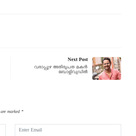
Next Post
വരാപ്പുഴ അതിരൂപത മകൻ
ബോളിവുഡിൽ
s are marked
*