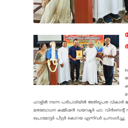
ക
അ
ക
മ
ഹാളിൽ നടന്ന പരിപാടിയിൽ അതിരൂപത വികാരി ജന
മതബോധന കമ്മീഷൻ ഡയറക്ടർ ഫാ. വിൻസെന്റ് നടുവ
പ്രൊമോട്ടർ പീറ്റർ കൊറയ എന്നിവർ പ്രസംഗിച്ചു.