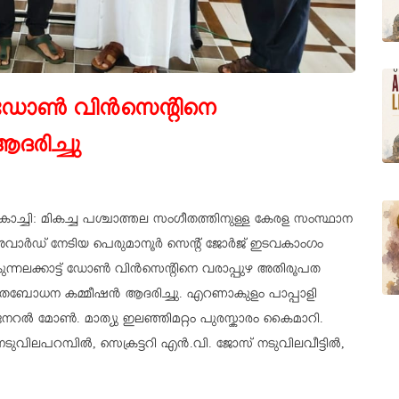
ഡോൺ വിൻസെന്റിനെ
ആദരിച്ചു
ൊച്ചി: മികച്ച പശ്ചാത്തല സംഗീതത്തിനുള്ള കേരള സംസ്ഥാന
വാർഡ് നേടിയ പെരുമാനൂർ സെന്റ് ജോർജ് ഇടവകാംഗം
ുന്നലക്കാട്ട് ഡോൺ വിൻസെന്റിനെ വരാപ്പുഴ അതിരൂപത
തബോധന കമ്മീഷൻ ആദരിച്ചു. എറണാകുളം പാപ്പാളി
റൽ മോൺ. മാത്യു ഇലഞ്ഞിമറ്റം പുരസ്കാരം കൈമാറി.
ിലപറമ്പിൽ, സെക്രട്ടറി എൻ.വി. ജോസ് നടുവിലവീട്ടിൽ,