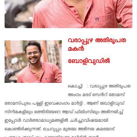
വരാപ്പുഴ അതിരൂപത
മകൻ
ബോളിവുഡിൽ
കൊച്ചി : വരാപ്പുഴ അതിരൂപത
അംഗം മരട് സെൻറ് തോമസ്
തോമസ്പുരം പള്ളി ഇടവകാംഗം മാർട്ടി . ആണ് ബോളിവുഡ്
സിനിമകളിലും ഒത്തിരിയേറെ ആഡ് ഫിലിംസിലും അഭിനയിച്ച്
ഇപ്പോൾ വാർത്താമാധ്യമങ്ങളിൽ ചർച്ചാവിഷയമായി
കൊണ്ടിരിക്കുന്നത്. ചെറുപ്പം മുതലേ അഭിനയ കലയോട്