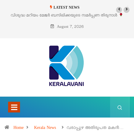
LATEST NEWS
ിയം മേജർ ബസിലിക്കയുടെ സമർപ്പണ തിരുനാൾ
‘പെറ്റൽസ്’ ലൈഫ് സ
ഓഗസ്റ്റ് 5 –
August 7, 2026
Home
Kerala News
വരാപ്പുഴ അതിരൂപത മകൻ…