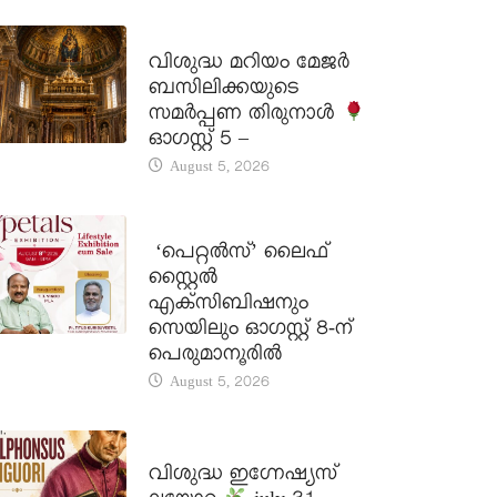
DAILY SAINTS
വിശുദ്ധ മറിയം മേജർ
ബസിലിക്കയുടെ
സമർപ്പണ തിരുനാൾ
ഓഗസ്റ്റ് 5 –
August 5, 2026
LATEST NEWS
‘പെറ്റൽസ്’ ലൈഫ്
സ്റ്റൈൽ
എക്സിബിഷനും
സെയിലും ഓഗസ്റ്റ് 8-ന്
പെരുമാനൂരിൽ
August 5, 2026
DAILY SAINTS
വിശുദ്ധ ഇഗ്നേഷ്യസ്