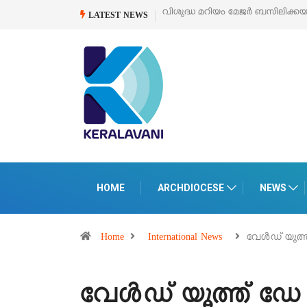
വിശുദ്ധ മറിയം മേജർ ബസിലിക്കയുടെ സമർപ്പണ 
LATEST NEWS
HOME
ARCHDIOCESE
NEWS
Home
International News
വേൾഡ് യൂത്
വേൾഡ് യൂത്ത് 