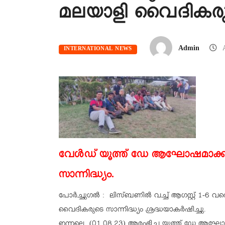
മലയാളി വൈദികരുടെ
Admin
A
INTERNATIONAL NEWS
വേൾഡ് യൂത്ത് ഡേ ആഘോഷമാക്ക
സാന്നിദ്ധ്യം.
പോർച്ചുഗൽ : ലിസ്ബണിൽ വച്ച് ആഗസ്റ്റ് 1-6 വര
വൈദികരുടെ സാന്നിദ്ധ്യം ശ്രദ്ധയാകർഷിച്ചു.
ഇന്നലെ (01.08.23) ആരംഭിച്ച യൂത്ത് ഡേ ആഘോഷങ