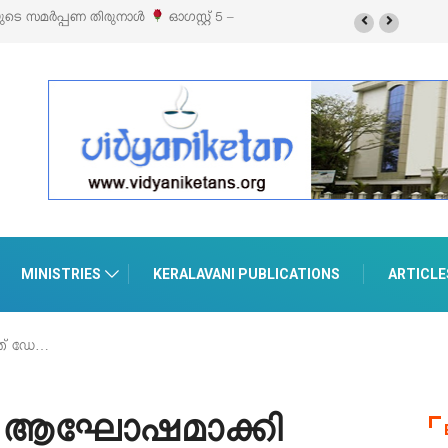
തിരുനാൾ
ഓഗസ്റ്റ് 5 –
‘പെറ്റൽസ്’ ലൈഫ് സ്റ്റൈൽ എക്സിബിഷനും സെയിലും
പെരുമാനൂരിൽ
MINISTRIES
KERALAVANI PUBLICATIONS
ARTICLE
ത് ഡേ…
ഡേ ആഘോഷമാക്കി