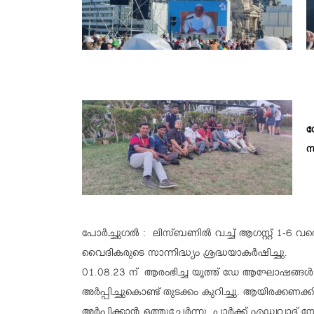
വ
സ
പോർച്ചുഗൽ : ലിസ്ബണിൽ വച്ച് ആഗസ്റ്റ് 1-6 വര
വൈദികരുടെ സാന്നിദ്ധ്യം ശ്രദ്ധയാകർഷിച്ചു.
01.08.23 ന് ആരംഭിച്ച യൂത്ത് ഡേ ആഘോഷങ്ങൾക്ക
അർപ്പിച്ചുകൊണ്ട് തുടക്കം കുറിച്ചു. ആയിരക്കണ
അർപ്പിക്കാൻ ഒത്തുചേർന്നു. പാർക്ക് എഡ്വവാദ് സ