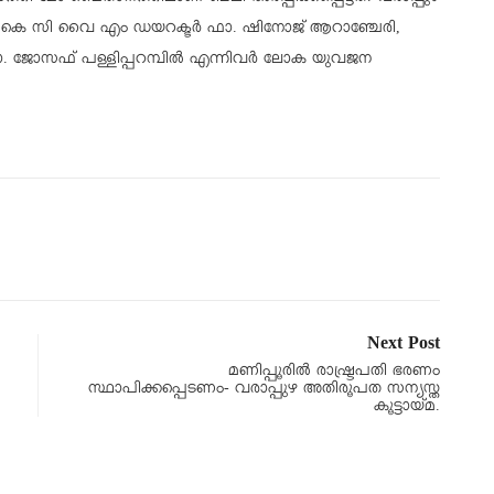
,കെ സി വൈ എം ഡയറക്ടർ ഫാ. ഷിനോജ് ആറാഞ്ചേരി,
. ജോസഫ് പള്ളിപ്പറമ്പിൽ എന്നിവർ ലോക യുവജന
Next Post
മണിപ്പൂരിൽ രാഷ്ട്രപതി ഭരണം
സ്ഥാപിക്കപ്പെടണം- വരാപ്പുഴ അതിരൂപത സന്യസ്ത
കൂട്ടായ്മ.