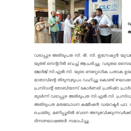
വ
ആ
വരാപ്പുഴ അതിരൂപത സി. ൽ. സി. ഇഗ്നേഷ്യൻ 
യൂത്ത് സെന്ററിൽ വെച്ച് ആചരിച്ചു. വടുതല സ
ജോർജ് സി.എൽ.സി. യുടെ ഔദ്യോഗിക പതാക ഉയർത
മാതാവിന്റെ തിരുസ്വരൂപം വഹിച്ചു കൊണ്ട് ഘോ
പ്രസിഡന്റ് തോബിയാസ് കോർണലി പ്രതിഷ്ഠ പ്രാർത
തുടർന്ന് വരാപ്പുഴ അതിരൂപത സി.എൽ.സി. പ്രസ
അതിരൂപത മതബോധന കമ്മീഷൻ ഡയറക്ടർ ഫാ. വ
ചെയ്തു. മണിപ്പൂരിൽ വേദന അനുഭവിക്കുന്നവർക്ക
ദിനാഘോഷങ്ങൾ സമാപിച്ചു .