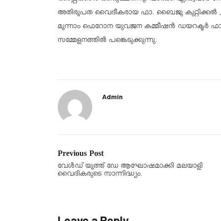
അതിരൂപത വൈദീകരായ ഫാ. ബൈജു കുറ്റിക്കൽ 
മൂന്നാം ഫെറോന യുവജന കമ്മീഷൻ ഡയറക്ടർ ഫാ
സമ്മേളനത്തിൽ പങ്കെടുക്കുന്നു.
Admin
Previous Post
വേൾഡ് യൂത്ത് ഡേ ആഘോഷമാക്കി മലയാളി
വൈദികരുടെ സാന്നിദ്ധ്യം.
Leave a Reply