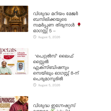
DAILY SAINTS
വിശുദ്ധ മറിയം മേജർ
ബസിലിക്കയുടെ
സമർപ്പണ തിരുനാൾ
ഓഗസ്റ്റ് 5 –
August 5, 2026
LATEST NEWS
‘പെറ്റൽസ്’ ലൈഫ്
സ്റ്റൈൽ
എക്സിബിഷനും
സെയിലും ഓഗസ്റ്റ് 8-ന്
പെരുമാനൂരിൽ
August 5, 2026
DAILY SAINTS
വിശുദ്ധ ഇഗ്നേഷ്യസ്