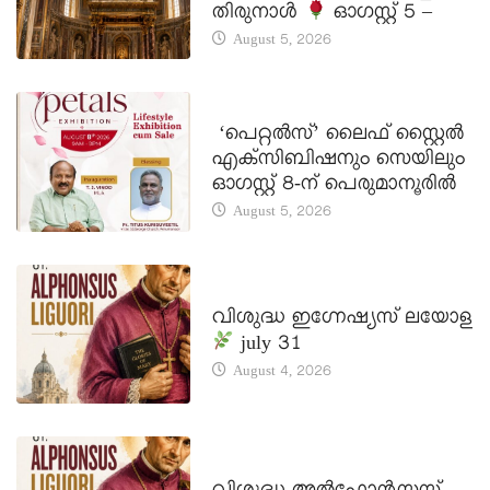
തിരുനാൾ
ഓഗസ്റ്റ് 5 –
August 5, 2026
LATEST NEWS
‘പെറ്റൽസ്’ ലൈഫ് സ്റ്റൈൽ
എക്സിബിഷനും സെയിലും
ഓഗസ്റ്റ് 8-ന് പെരുമാനൂരിൽ
August 5, 2026
DAILY SAINTS
വിശുദ്ധ ഇഗ്നേഷ്യസ് ലയോള
july 31
August 4, 2026
DAILY SAINTS