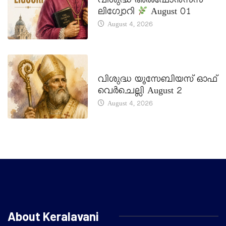
വിശുദ്ധ അൽഫോൻസസ്
ലിഗ്വോറി
August 01
August 4, 2026
DAILY SAINTS
വിശുദ്ധ യൂസേബിയസ് ഓഫ്
വെർചെല്ലി August 2
August 4, 2026
About Keralavani