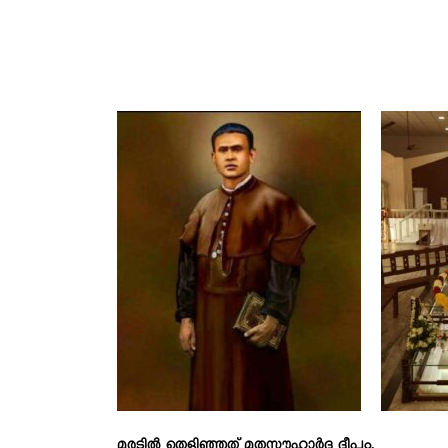
മരടിൽ തെളിഞ്ഞത് മതസൗഹാർദ ദീപം.