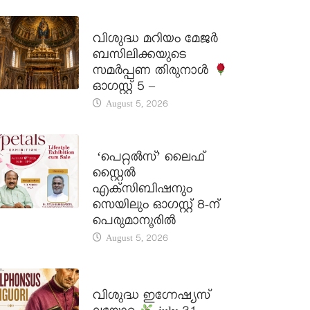
DAILY SAINTS
വിശുദ്ധ മറിയം മേജർ
ബസിലിക്കയുടെ
സമർപ്പണ തിരുനാൾ
ഓഗസ്റ്റ് 5 –
August 5, 2026
LATEST NEWS
‘പെറ്റൽസ്’ ലൈഫ്
സ്റ്റൈൽ
എക്സിബിഷനും
സെയിലും ഓഗസ്റ്റ് 8-ന്
പെരുമാനൂരിൽ
August 5, 2026
DAILY SAINTS
വിശുദ്ധ ഇഗ്നേഷ്യസ്