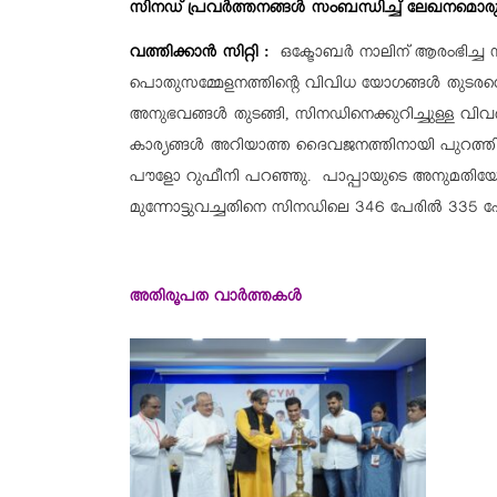
സിനഡ് പ്രവർത്തനങ്ങൾ സംബന്ധിച്ച് ലേഖനമൊരുക്ക
വത്തിക്കാന്‍ സിറ്റി :
ഒക്ടോബർ നാലിന് ആരംഭിച്ച സ
പൊതുസമ്മേളനത്തിന്റെ വിവിധ യോഗങ്ങൾ തുടരവെ
അനുഭവങ്ങൾ തുടങ്ങി, സിനഡിനെക്കുറിച്ചുള്ള വ
കാര്യങ്ങൾ അറിയാത്ത ദൈവജനത്തിനായി പുറത്തിറ
പൗളോ റുഫീനി പറഞ്ഞു. പാപ്പായുടെ അനുമതിയോ
മുന്നോട്ടുവച്ചതിനെ സിനഡിലെ 346 പേരിൽ 335 പേര
അതിരൂപത വാർത്തകൾ