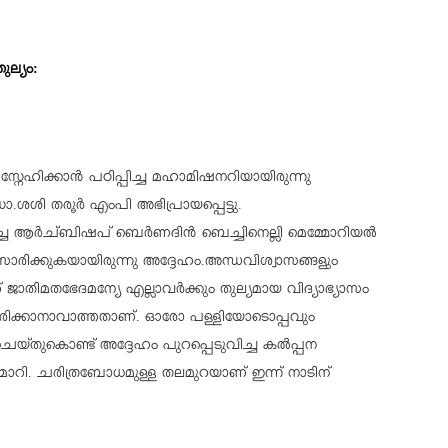
ല്യം:
നേഹിക്കാൻ പഠിപ്പിച്ച മഹാമിഷനറിയായിരുന്നു
.ശശി തരൂർ എംപി അഭിപ്രായപ്പെട്ടു.
ച്ച ആർച്ബിഷപ് ബെർണദിൻ ബെച്ചിനെല്ലി മെമ്മോറിയൽ
സാരിക്കുകയായിരുന്നു അദ്ദേഹം.അന്ധവിശ്വാസങ്ങളും
ാതിമതഭേദമന്യേ എല്ലാവർക്കും തുല്യമായ വിദ്യാഭ്യാസം
്മരിക്കാനാവാത്തതാണ്. ഓരോ പള്ളിയോടൊപ്പവും
ചെയ്തുകൊണ്ട് അദ്ദേഹം പുറപ്പെടുവിച്ച കൽപ്പന
 മാറി. ചരിത്രബോധമുള്ള തലമുറയാണ് ഇന്ന് നാടിന്