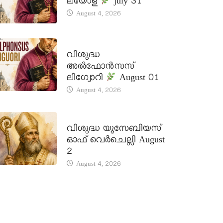
ലയോള
july 31
August 4, 2026
DAILY SAINTS
വിശുദ്ധ
അൽഫോൻസസ്
ലിഗ്വോറി
August 01
August 4, 2026
DAILY SAINTS
വിശുദ്ധ യൂസേബിയസ്
ഓഫ് വെർചെല്ലി August
2
August 4, 2026