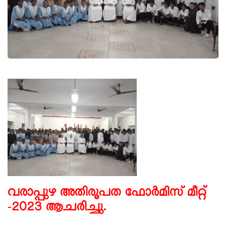
വരാപ്പുഴ അതിരൂപത ഫോർമിസ് മീറ്റ്
-2023 ആചരിച്ചു.