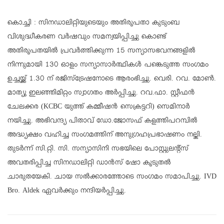
കൊച്ചി : സിനഡാലിറ്റിയുടെയും അതിരൂപതാ കുടുംബ
വിശുദ്ധീകരണ വർഷവും സമന്വയിപ്പിച്ചു കൊണ്ട്
അതിരൂപതയിൽ പ്രവർത്തിക്കുന്ന 15 സന്യാസഭവനങ്ങളിൽ
നിന്നുമായി 130 ഓളം സന്യാസാർത്ഥികൾ പങ്കെടുത്ത സംഗമം
ഉച്ചയ്ക്ക് 1.30 ന് രജിസ്ട്രേഷനോടെ ആരംഭിച്ചു. വെരി. റവ. മോൺ.
മാത്യൂ ഇലഞ്ഞിമിറ്റം സ്വാഗതം അർപ്പിച്ചു. റവ.ഫാ. സ്റ്റീഫൻ
ചേലക്കര (KCBC യുത്ത് കമ്മീഷൻ സെക്രട്ടറി) സെമിനാർ
നയിച്ചു. അഭിവന്ദ്യ പിതാവ്‌ ഡോ.ജോസഫ് കളത്തിപറമ്പിൽ
അദ്ധ്യക്ഷം വഹിച്ച സംഗമത്തിന് അനുഗ്രഹപ്രഭാഷണം നല്കി.
തുടർന്ന് സി.റ്റി. സി. സന്യാസിനി സഭയിലെ പോസ്റ്റുലന്റ്സ്
അവതരിപ്പിച്ച സിനഡാലിറ്റി ഡാൻസ് ഷോ കൂടുതൽ
ചാരുതയേകി. ചായ സൽക്കാരത്തോടെ സംഗമം സമാപിച്ചു. IVD
Bro. Aldek ഏവർക്കും നന്ദിയർപ്പിച്ചു.