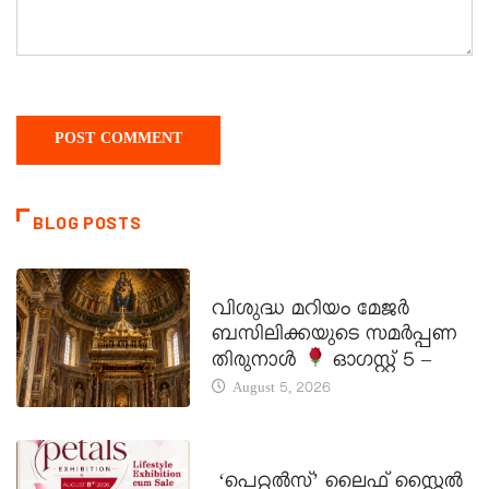
BLOG POSTS
DAILY SAINTS
വിശുദ്ധ മറിയം മേജർ
ബസിലിക്കയുടെ സമർപ്പണ
തിരുനാൾ
ഓഗസ്റ്റ് 5 –
August 5, 2026
LATEST NEWS
‘പെറ്റൽസ്’ ലൈഫ് സ്റ്റൈൽ