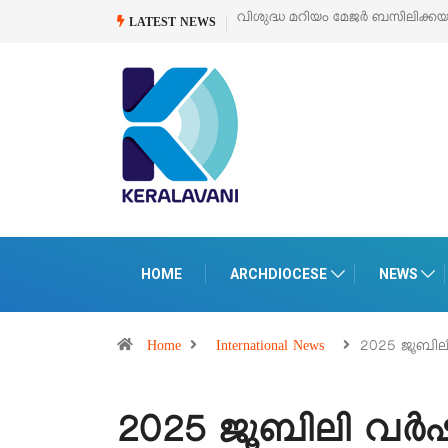
 മേജർ ബസിലിക്കയുടെ സമർപ്പണ തിരുനാൾ
ഓഗസ്റ്റ് 5 –
‘പെറ്റൽസ്’ ലൈഫ്
LATEST NEWS
പെരുമാനൂരിൽ
HOME
ARCHDIOCESE
NEWS
Home
International News
2025 ജൂബില
2025 ജൂബിലി വര്