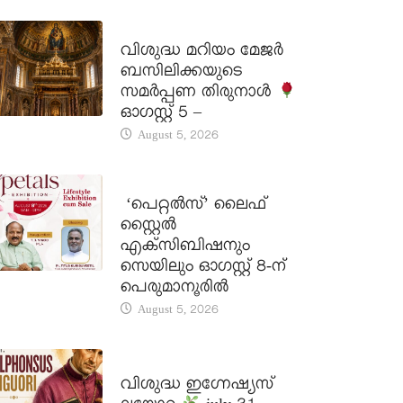
DAILY SAINTS
വിശുദ്ധ മറിയം മേജർ
ബസിലിക്കയുടെ
സമർപ്പണ തിരുനാൾ
ഓഗസ്റ്റ് 5 –
August 5, 2026
LATEST NEWS
‘പെറ്റൽസ്’ ലൈഫ്
സ്റ്റൈൽ
എക്സിബിഷനും
സെയിലും ഓഗസ്റ്റ് 8-ന്
പെരുമാനൂരിൽ
August 5, 2026
DAILY SAINTS
വിശുദ്ധ ഇഗ്നേഷ്യസ്