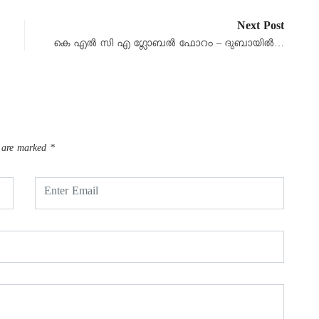
Next Post
കെ എൽ സി എ ഗ്ലോബൽ ഫോറം – ദുബായിൽ…
s are marked
*