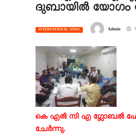
ദുബായിൽ യോഗം ച
Admin
N
INTERNATIONAL NEWS
കെ എൽ സി എ ഗ്ലോബൽ ഫ
ചേർന്നു.