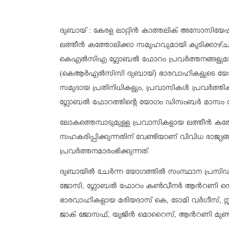
ദുബായ് : കേരള ലാറ്റിൻ കാത്തലിക് അസോസ
ലത്തീൻ കത്തോലിക്കാ സമൂഹവുമായി കൂടിക്കാഴ്
കെഎൽസിഎ ഗ്ലോബൽ ഫോറം പ്രവർത്തനങ്ങളുമായി സ
(കെആർഎൽസിസി ദുബായ്) ഭാരവാഹികളുടെ യോഗത്ത
സമുദായ പ്രതിനിധികളും, പ്രവാസികൾ പ്രവർത്തിക
ഗ്ലോബൽ ഫോറത്തിന്റെ യോഗം ഡിസംബർ മാസം ച
ലോകത്തെമ്പാടുമുള്ള പ്രവാസികളായ ലത്തീൻ കത
സഹകരിപ്പിക്കുന്നതിന് വേണ്ടിയാണ് വിവിധ രാ
പ്രവർത്തനമാരംഭിക്കുന്നത്.
ദുബായിൽ ചേർന്ന യോഗത്തിൽ സംസ്ഥാന പ്രസിഡൻ
ജോസി, ഗ്ലോബൽ ഫോറം കൺവീനർ ആൻറണി നൊറോണ, 
ഭാരവാഹികളായ മരിയദാസ് കെ, ടോമി വർഗീസ്, സ
ജാക് ജോസഫ്, യൂജിൻ മൊറൈസ്, ആൻറണി മുണ്ടക്ക