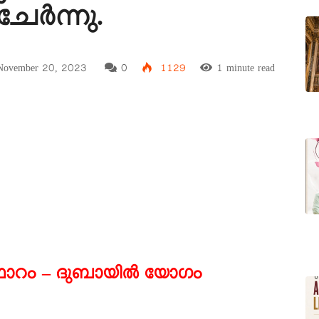
േർന്നു.
ovember 20, 2023
0
1129
1 minute read
ോറം – ദുബായിൽ യോഗം