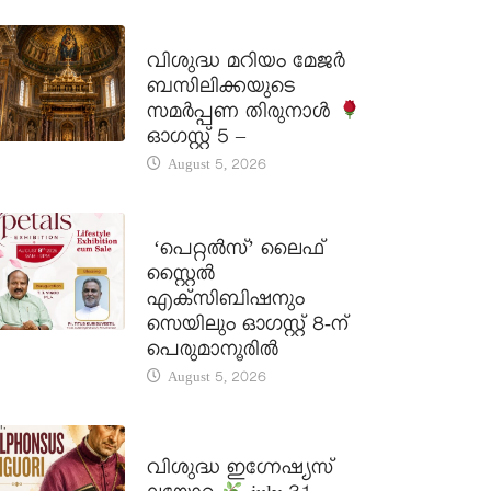
DAILY SAINTS
വിശുദ്ധ മറിയം മേജർ
ബസിലിക്കയുടെ
സമർപ്പണ തിരുനാൾ
ഓഗസ്റ്റ് 5 –
August 5, 2026
LATEST NEWS
‘പെറ്റൽസ്’ ലൈഫ്
സ്റ്റൈൽ
എക്സിബിഷനും
സെയിലും ഓഗസ്റ്റ് 8-ന്
പെരുമാനൂരിൽ
August 5, 2026
DAILY SAINTS
വിശുദ്ധ ഇഗ്നേഷ്യസ്