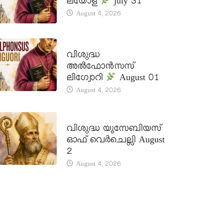
ലയോള
july 31
August 4, 2026
DAILY SAINTS
വിശുദ്ധ
അൽഫോൻസസ്
ലിഗ്വോറി
August 01
August 4, 2026
DAILY SAINTS
വിശുദ്ധ യൂസേബിയസ്
ഓഫ് വെർചെല്ലി August
2
August 4, 2026