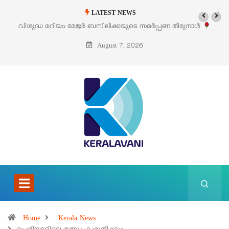
LATEST NEWS
ണ തിരുനാൾ
‘പെറ്റൽസ്’ ലൈഫ് സ്റ്റൈൽ എക്സിബിഷനും സെയിലും ഓഗസ്
പെരുമാനൂരിൽ
August 7, 2026
Home
Kerala News