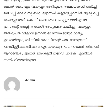
ആവശ്യപ്പെട്ടുകൊണ്ട് കേരള മുഖ്യമന്ത്രിക്ക് അയച്ച കത്ത്
കെ.സി.വൈ.എം വരാപ്പുഴ അതിരൂപത രക്ഷാധികാരി ആർച്ച്
ബിഷപ്പ് അഭിവന്ദ്യ ഡോ. ജോസഫ് കളത്തിപ്പറമ്പിൽ ആദ്യ ഒപ്പ്
രേഖപ്പെടുത്തി. കെ.സി.വൈ.എം വരാപ്പുഴ അതിരൂപത
പ്രസിഡൻ്റ് ആഷ്ലിൻ പോൾ അധ്യക്ഷത വഹിച്ചു. വരാപ്പുഴ
അതിരൂപത വികാരി ജനറൽ മോണിസിഞ്ഞൂർ മാത്യു
ഇലഞ്ഞിമറ്റം, ബിസിസി കോഡിനേറ്റർ ഫാ. യേശുദാസ്
പഴമ്പിള്ളി,കെ.സി.വൈ.എം ഡയറക്ടർ ഫാ. റാഫേൽ ഷിനോജ്
ആറാഞ്ചേരി, ജനറൽ സെക്രട്ടറി രാജീവ് പാട്രിക് എന്നിവർ
സന്നിഹിതരായിരുന്നു
Admin