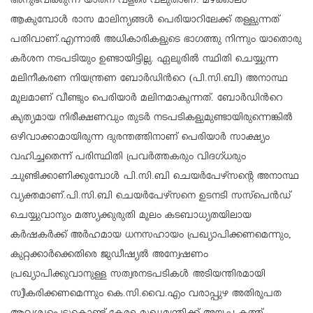
അനുഭവിക്കുന്ന യാതന വളരെ വലുതാണ്. മഴക്കാലം
ആകുമ്പോൾ രാസ മാലിന്യങ്ങൾ പെരിയാറിലേക്ക് തള്ളുന്നത്
പതിവാണ്.എന്നാൽ അധികാരികളുടെ ഭാഗത്തു നിന്നും യാതൊരു
കർശന നടപടിയും ഉണ്ടായിട്ടില്ല. ഏലൂരിൽ സ്ഥിതി ചെയ്യുന്ന
മലിനീകരണ നിയന്ത്രണ ബോർഡിന്‍റെ (പി.സി.ബി) അനാസ്ഥ
മൂലമാണ് വീണ്ടും പെരിയാർ മലിനമാകുന്നത്. ബോർഡിന്‍റെ
കൃത്യമായ നിരീക്ഷണവും തുടർ നടപടികളുമുണ്ടായിരുന്നെങ്കിൽ
ഒഴിവാക്കാമായിരുന്ന ദുരന്തത്തിനാണ് പെരിയാർ സാക്ഷ്യം
വഹിച്ചതെന്ന് പരിസ്ഥിതി പ്രവർത്തകരും വിദഗ്ധരും
ചൂണ്ടിക്കാണിക്കുമ്പോൾ പി.സി.ബി ചെയർപേഴ്സന്റെ അനാസ്ഥ
വ്യക്തമാണ്.പി.സി.ബി ചെയർപേഴ്സനെ ഉടനടി സസ്പെൻഡ്
ചെയ്യുവാനും മത്സ്യക്കുരുതി മൂലം കടബാധ്യതയിലായ
കർഷകർക്ക് അർഹമായ ധനസഹായം പ്രഖ്യാപിക്കണമെന്നും,
കുറ്റക്കാർക്കെതിരെ ജുഡീഷ്യൽ അന്വേഷണം
പ്രഖ്യാപിക്കുവാനുള്ള സത്വരനടപടികൾ അടിയന്തിരമായി
സ്വീകരിക്കണമെന്നും കെ.സി.വൈ.എം വരാപ്പുഴ അതിരൂപത