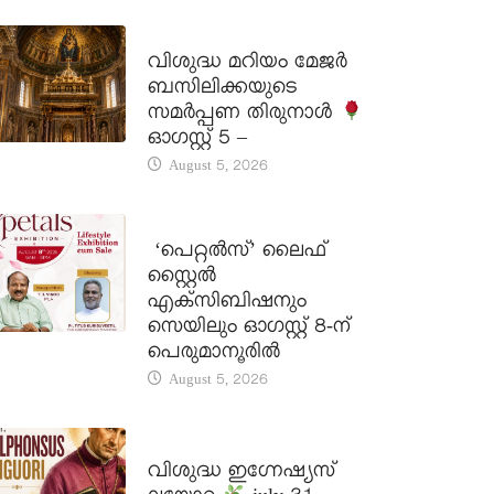
DAILY SAINTS
വിശുദ്ധ മറിയം മേജർ
ബസിലിക്കയുടെ
സമർപ്പണ തിരുനാൾ
ഓഗസ്റ്റ് 5 –
August 5, 2026
LATEST NEWS
‘പെറ്റൽസ്’ ലൈഫ്
സ്റ്റൈൽ
എക്സിബിഷനും
സെയിലും ഓഗസ്റ്റ് 8-ന്
പെരുമാനൂരിൽ
August 5, 2026
DAILY SAINTS
വിശുദ്ധ ഇഗ്നേഷ്യസ്