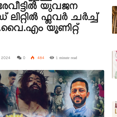
േവീട്ടിൽ യുവജന
ിറ്റിൽ ഫ്ലവർ ചർച്ച്
ി.വൈ.എം യൂണിറ്റ്
 2024
0
484
1 minute read