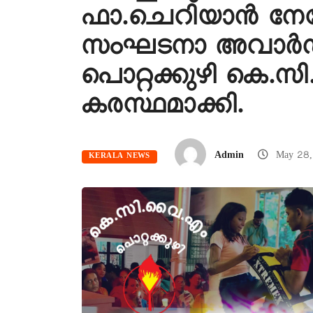
ഫാ.ചെറിയാൻ നേര
സംഘടനാ അവാർഡ് ല
പൊറ്റക്കുഴി കെ.സ
കരസ്ഥമാക്കി.
Admin
May 28,
KERALA NEWS