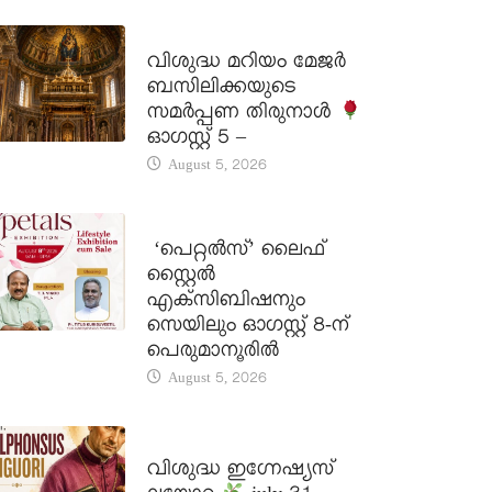
DAILY SAINTS
വിശുദ്ധ മറിയം മേജർ
ബസിലിക്കയുടെ
സമർപ്പണ തിരുനാൾ
ഓഗസ്റ്റ് 5 –
August 5, 2026
LATEST NEWS
‘പെറ്റൽസ്’ ലൈഫ്
സ്റ്റൈൽ
എക്സിബിഷനും
സെയിലും ഓഗസ്റ്റ് 8-ന്
പെരുമാനൂരിൽ
August 5, 2026
DAILY SAINTS
വിശുദ്ധ ഇഗ്നേഷ്യസ്