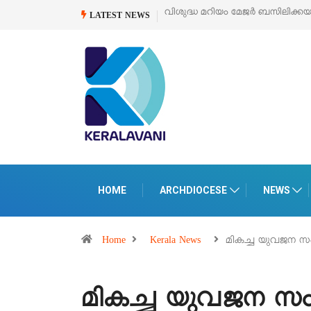
കയുടെ സമർപ്പണ തിരുനാൾ
ഓഗസ്റ്റ് 5 –
‘പെറ്റൽസ്’ ലൈഫ് സ്റ്റൈൽ എക്സി
LATEST NEWS
പെരുമാനൂരിൽ
HOME
ARCHDIOCESE
NEWS
Home
Kerala News
മികച്ച യുവജന സം
മികച്ച യുവജന സംഘ