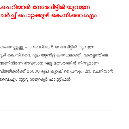
ഫാ.ചെറിയാൻ നേരേവീട്ടിൽ യുവജന
ചർച്ച് പൊറ്റക്കുഴി കെ.സി.വൈ.എം
ംഘടനയ്ക്കുള്ള ഫാ.ചെറിയാൻ നേരേവീട്ടിൽ യുവജന
കുഴി കെ.സി.വൈ.എം യൂണിറ്റ് കരസ്ഥമാക്കി. കേരളത്തിലെ
 അണിനിരന്ന അവസാന ഘട്ട മത്സരത്തിൽ നിന്നുമാണ്
 വിജയികൾക്ക് 25000 രൂപ ക്യാഷ് പ്രൈസും ഫാ. ചെറിയാൻ
എം സ്റ്റേറ്റ് ഡയറക്ടർ ഫാ.സ്റ്റീഫൻ