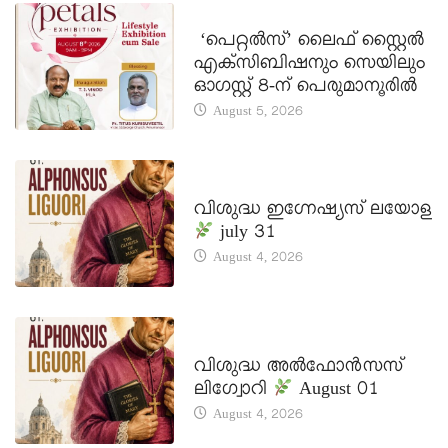
LATEST NEWS
‘പെറ്റൽസ്’ ലൈഫ് സ്റ്റൈൽ
എക്സിബിഷനും സെയിലും
ഓഗസ്റ്റ് 8-ന് പെരുമാനൂരിൽ
August 5, 2026
DAILY SAINTS
വിശുദ്ധ ഇഗ്നേഷ്യസ് ലയോള
july 31
August 4, 2026
DAILY SAINTS
വിശുദ്ധ അൽഫോൻസസ്
ലിഗ്വോറി
August 01
August 4, 2026