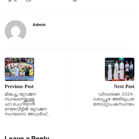
Admin
Previous Post
Next Post
മികച്ച യുവജന
ഡിഡാക്കെ 2024-
സംഘടനയ്ക്കുള്ള
വരാപ്പുഴ അതിരൂപത
ഫാ.ചെറിയാൻ
മതാധ്യാപകസംഗമം
നേരേവീട്ടിൽ യുവജന
സംഘടനാ അവാർഡ്…
Leave a Reply