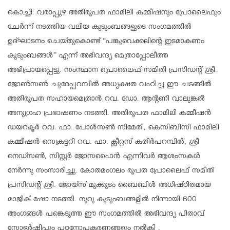
കൊച്ചി: വരാപ്പുഴ അതിരൂപത ഫാമിലി കമ്മീഷനും പ്രോലൈഫും
ചേർന്ന് നടത്തിയ വലിയ കുടുംബങ്ങളുടെ സംഗമത്തിൽ
ഉദ്ഘാടനം ചെയ്തുകൊണ്ട് “പങ്കുവെക്കലിന്റെ ഇടമാകണം
കുടുംബങ്ങൾ” എന്ന് അഭിവന്ദ്യ മെത്രാപ്പോലീത്ത
അഭിപ്രായപ്പെട്ടു. സംസ്ഥാന പ്രൊലൈഫ് സമിതി പ്രസിഡന്റ് ശ്രീ.
ജോൺസൺ ചൂരേപ്പറമ്പിൽ അധ്യക്ഷത വഹിച്ച ഈ ചടങ്ങിൽ
അതിരൂപത സഹായമെത്രാൻ റവ. ഡോ. ആന്റണി വാലുങ്കൽ
അനുഗ്രഹ പ്രഭാഷണം നടത്തി. അതിരൂപത ഫാമിലി കമ്മീഷൻ
ഡയറക്ടർ റവ. ഫാ. പോൾസൺ സിമേതി, കെസിബിസി ഫാമിലി
കമ്മീഷൻ സെക്രട്ടറി റവ. ഫാ. ക്ലീറ്റസ് കതിർപറമ്പിൽ, ശ്രീ
നെഡ്സൺ, സിസ്റ്റർ ജോസഫൈൻ എന്നിവർ ആശംസകൾ
നേർന്നു സംസാരിച്ചു. കോതമംഗലം രൂപത പ്രോലൈഫ് സമിതി
പ്രസിഡന്റ് ശ്രീ. ജോയ്സ് മുക്കുടം ബൈബിൾ അധിഷ്ഠിതമായ
മാജിക് ഷോ നടത്തി. നൂറു കുടുംബങ്ങളിൽ നിന്നായി 600
അംഗങ്ങൾ പങ്കെടുത്ത ഈ സംഗമത്തിൽ അഭിവന്ദ്യ പിതാവ്
സ്കോളർഷിപ്പും പഠനോപകരണങ്ങളും നൽകി .