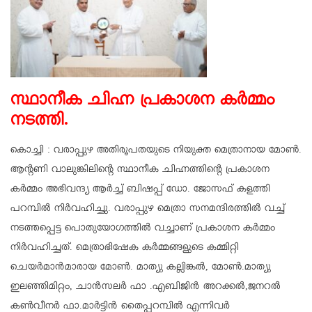
സ്ഥാനീക ചിഹ്ന പ്രകാശന കർമ്മം
നടത്തി.
കൊച്ചി : വരാപ്പുഴ അതിരൂപതയുടെ നിയുക്ത മെത്രാനായ മോൺ.
ആൻ്റണി വാലുങ്കിലിന്റെ സ്ഥാനീക ചിഹ്നത്തിന്റെ പ്രകാശന
കർമ്മം അഭിവന്ദ്യ ആർച്ച് ബിഷപ്പ് ഡോ. ജോസഫ് കളത്തി
പറമ്പിൽ നിർവഹിച്ചു. വരാപ്പുഴ മെത്രാ സനമന്ദിരത്തിൽ വച്ച്
നടത്തപ്പെട്ട പൊതുയോഗത്തിൽ വച്ചാണ് പ്രകാശന കർമ്മം
നിർവഹിച്ചത്. മെത്രാഭിഷേക കർമ്മങ്ങളുടെ കമ്മിറ്റി
ചെയർമാൻമാരായ മോൺ. മാത്യു കല്ലിങ്കൽ, മോൺ.മാത്യു
ഇലഞ്ഞിമിറ്റം, ചാൻസലർ ഫാ .എബിജിൻ അറക്കൽ,ജനറൽ
കൺവീനർ ഫാ.മാർട്ടിൻ തൈപ്പറമ്പിൽ എന്നിവർ