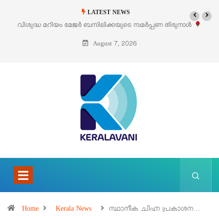
LATEST NEWS
പണ തിരുനാൾ
‘പെറ്റൽസ്’ ലൈഫ് സ്റ്റൈൽ എക്സിബിഷനും സെയിലും ഓഗ
പെരുമാനൂരിൽ
August 7, 2026
Home
Kerala News
സ്ഥാനീക ചിഹ്ന പ്രകാശന…