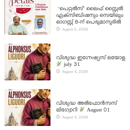
LATEST NEWS
‘പെറ്റൽസ്’ ലൈഫ് സ്റ്റൈൽ
എക്സിബിഷനും സെയിലും
ഓഗസ്റ്റ് 8-ന് പെരുമാനൂരിൽ
August 5, 2026
DAILY SAINTS
വിശുദ്ധ ഇഗ്നേഷ്യസ് ലയോള
july 31
August 4, 2026
DAILY SAINTS
വിശുദ്ധ അൽഫോൻസസ്
ലിഗ്വോറി
August 01
August 4, 2026