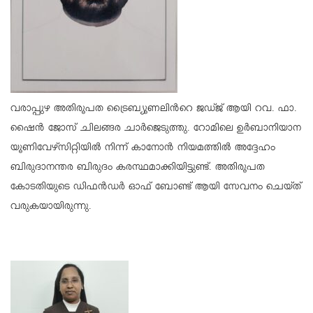
വരാപ്പുഴ അതിരൂപത ട്രൈബ്യൂണലിന്‍റെ ജഡ്ജ് ആയി റവ. ഫാ.
ഷൈൻ ജോസ് ചിലങ്ങര ചാർജെടുത്തു. റോമിലെ ഉർബാനിയാന
യൂണിവേഴ്സിറ്റിയിൽ നിന്ന് കാനോൻ നിയമത്തിൽ അദ്ദേഹം
ബിരുദാനന്തര ബിരുദം കരസ്ഥമാക്കിയിട്ടുണ്ട്. അതിരൂപത
കോടതിയുടെ ഡിഫൻഡർ ഓഫ് ബോണ്ട് ആയി സേവനം ചെയ്ത്
വരുകയായിരുന്നു.