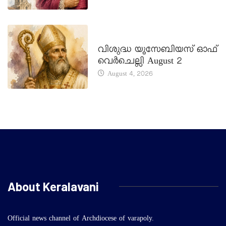
DAILY SAINTS
വിശുദ്ധ യൂസേബിയസ് ഓഫ്
വെർചെല്ലി August 2
August 4, 2026
About Keralavani
Official news channel of Archdiocese of varapoly.