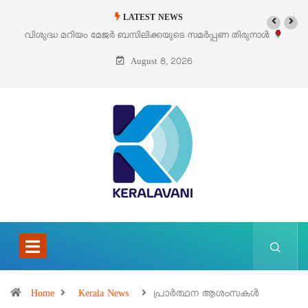
LATEST NEWS
 സമർപ്പണ തിരുനാൾ
‘പെറ്റൽസ്’ ലൈഫ് സ്റ്റൈൽ എക്സിബിഷനും സെയി
പെരുമാനൂരിൽ
August 8, 2026
Home
Kerala News
പ്രാർത്ഥന ആശംസകൾ