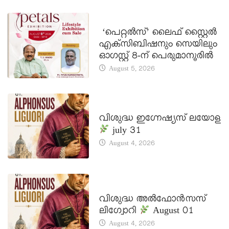
LATEST NEWS
‘പെറ്റൽസ്’ ലൈഫ് സ്റ്റൈൽ
എക്സിബിഷനും സെയിലും
ഓഗസ്റ്റ് 8-ന് പെരുമാനൂരിൽ
August 5, 2026
DAILY SAINTS
വിശുദ്ധ ഇഗ്നേഷ്യസ് ലയോള
july 31
August 4, 2026
DAILY SAINTS
വിശുദ്ധ അൽഫോൻസസ്
ലിഗ്വോറി
August 01
August 4, 2026