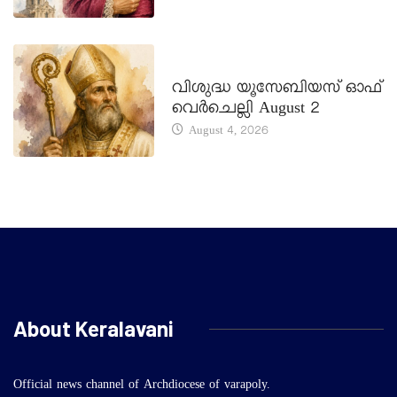
DAILY SAINTS
വിശുദ്ധ യൂസേബിയസ് ഓഫ്
വെർചെല്ലി August 2
August 4, 2026
About Keralavani
Official news channel of Archdiocese of varapoly.