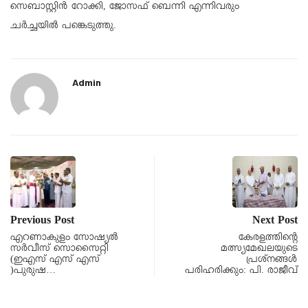
സെബാസ്റ്റിൻ റോക്കി, ജോസഫ് ബെന്നി എന്നിവരും
ചർച്ചയിൽ പങ്കെടുത്തു.
Admin
Previous Post
Next Post
എറണാകുളം സോഷ്യൽ
കേരളത്തിൻ്റെ
സർവീസ് സൊസൈറ്റി
മത്സ്യമേഖലയുടെ
(ഇഎസ് എസ് എസ്
പ്രശ്നങ്ങൾ
)പുരുഷ…
പരിഹരിക്കും: പി. രാജീവ്