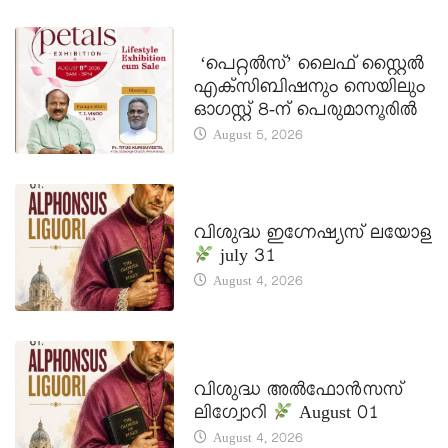
LATEST NEWS
‘പെറ്റൽസ്’ ലൈഫ് സ്റ്റൈൽ
എക്സിബിഷനും സെയിലും
ഓഗസ്റ്റ് 8-ന് പെരുമാനൂരിൽ
August 5, 2026
DAILY SAINTS
വിശുദ്ധ ഇഗ്നേഷ്യസ് ലയോള
july 31
August 4, 2026
DAILY SAINTS
വിശുദ്ധ അൽഫോൻസസ്
ലിഗ്വോറി
August 01
August 4, 2026