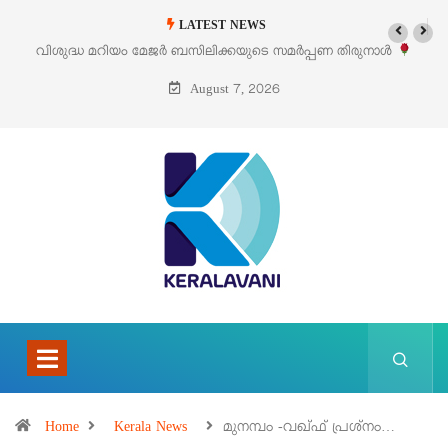
LATEST NEWS
ണ തിരുനാൾ
‘പെറ്റൽസ്’ ലൈഫ് സ്റ്റൈൽ എക്സിബിഷനും സെയിലും ഓഗസ്
പെരുമാനൂരിൽ
August 7, 2026
Home
Kerala News
മുനമ്പം -വഖ്‌ഫ് പ്രശ്നം…