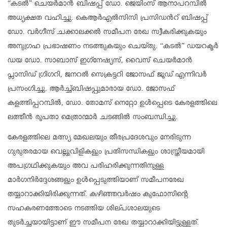
“കടൽ” ചെയർമാൻ ബിഷപ്പ് ഡോ. ജെയിംസ് ആനാപറമ്പിൽ
അധ്യക്ഷത വഹിച്ചു. കെആർഎൽസിസി പ്രസിഡൻറ് ബിഷപ്പ്
ഡോ. വർഗീസ് ചക്കാലക്കൽ സമീപന രേഖ സ്വീകരിക്കുകയും
അനുഗ്രഹ പ്രഭാഷണം നടത്തുകയും ചെയ്തു. “കടൽ” ഡയറക്ടർ
ഡയ ഡോ. സാബാസ് ഇഗ്‌നേഷ്യസ്, വൈസ് ചെയർമാൻ
പ്ലാസിഡ് ഗ്രിഗറി, ജനറൽ സെക്രട്ടറി ജോസഫ് ജൂഡ് എന്നിവർ
പ്രസംഗിച്ചു. ആർച്ച്ബിഷപ്പുമാരായ ഡോ. ജോസഫ്
കളത്തിപ്പറമ്പിൽ, ഡോ. തോമസ് നെറ്റോ ഉൾപ്പെടെ കേരളത്തിലെ
ലത്തീൻ രൂപതാ മെത്രാന്മാർ ചടങ്ങിൽ സംബന്ധിച്ചു.
കേരളത്തിലെ മത്സ്യ മേഖലയും തീരപ്രദേശവും നേരിടുന്ന
ഗുരുതരമായ വെല്ലുവിളികളും പ്രതിസന്ധികളും ശാസ്ത്രീയമായി
അപഗ്രഥിക്കുകയും അവ പരിഹരിക്കുന്നതിനുള്ള
മാർഗനിർദ്ദേശങ്ങളും ഉൾപ്പെടുത്തിയാണ് സമീപനരേഖ
തയ്യാറാക്കിയിരിക്കുന്നത്. കഴിഞ്ഞവർഷം കുഫോസിന്റെ
സഹകരണത്തോടെ നടത്തിയ ശില്പശാലയുടെ
തുടർച്ചയായിട്ടാണ് ഈ സമീപന രേഖ തയ്യാറാക്കിയിട്ടുള്ളത്.