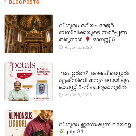
BLOG POSTS
DAILY SAINTS
വിശുദ്ധ മറിയം മേജർ
ബസിലിക്കയുടെ സമർപ്പണ
തിരുനാൾ
ഓഗസ്റ്റ് 5 –
August 5, 2026
LATEST NEWS
‘പെറ്റൽസ്’ ലൈഫ് സ്റ്റൈൽ
എക്സിബിഷനും സെയിലും
ഓഗസ്റ്റ് 8-ന് പെരുമാനൂരിൽ
August 5, 2026
DAILY SAINTS
വിശുദ്ധ ഇഗ്നേഷ്യസ് ലയോള
july 31