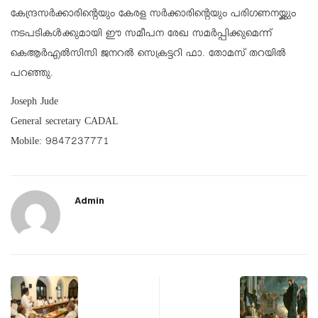
കേന്ദ്രസർക്കാരിന്റെയും കേരള സർക്കാരിൻ്റെയും പരിഗണനയ്ക്കും
നടപടികൾക്കുമായി ഈ സമീപന രേഖ സമർപ്പിക്കുമെന്ന്
കെആർഎൽസിസി ജനറൽ സെക്രട്ടറി ഫാ. തോമസ് തറയിൽ
പറഞ്ഞു.
Joseph Jude
General secretary CADAL
Mobile: 9847237771
Admin