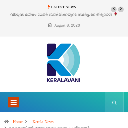
LATEST NEWS
ണ തിരുനാൾ
‘പെറ്റൽസ്’ ലൈഫ് സ്റ്റൈൽ എക്സിബിഷനും സെയിലും ഓഗസ്
പെരുമാനൂരിൽ
August 8, 2026
Home
Kerala News