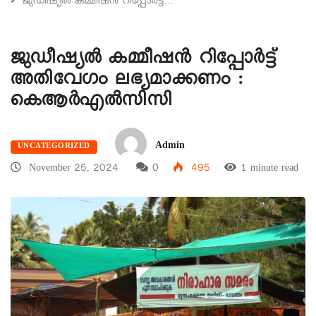
ജുഡീഷ്യൽ കമ്മീഷൻ റിപ്പോർട്ട്…
ജുഡീഷ്യൽ കമ്മീഷൻ റിപ്പോർട്ട്
അതിവേഗം ലഭ്യമാക്കണം :
കെആർഎൽസിസി
Admin
UNCATEGORIZED
November 25, 2024
0
495
1 minute read