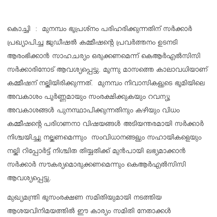
കൊച്ചി : മുനമ്പം ഭൂപ്രശ്നം പരിഹരിക്കുന്നതിന് സർക്കാർ
പ്രഖ്യാപിച്ച ജുഡീഷൽ കമ്മീഷൻ്റെ പ്രവർത്തനം ഉടനടി
ആരംഭിക്കാൻ സാഹചര്യം ഒരുക്കണമെന്ന് കെആർഎൽസിസി
സർക്കാരിനോട് ആവശ്യപ്പെട്ടു. മൂന്നു മാസത്തെ കാലാവധിയാണ്
കമ്മീഷന് നല്കിയിരിക്കുന്നത്. മുനമ്പം നിവാസികളുടെ ഭൂമിയിലെ
അവകാശം പൂർണ്ണമായും സംരക്ഷിക്കുകയും റവന്യൂ
അവകാശങ്ങൾ പുനസ്ഥാപിക്കുന്നതിനും കഴിയും വിധം
കമ്മീഷൻ്റെ പരിഗണനാ വിഷയങ്ങൾ അടിയന്തരമായി സർക്കാർ
നിശ്ചയിച്ചു നല്കണമെന്നും സംവിധാനങ്ങളും സഹായികളെയും
നല്കി റിപ്പോർട്ട് നിശ്ചിത തിയ്യതിക്ക് മുൻപായി ലഭ്യമാക്കാൻ
സർക്കാർ സൗകര്യമൊരുക്കണമെന്നും കെആർഎൽസിസി
ആവശ്യപ്പെട്ടു.
മുഖ്യമന്ത്രി ഭൂസംരക്ഷണ സമിതിയുമായി നടത്തിയ
ആശയവിനിമയത്തിൽ ഈ കാര്യം സമിതി നേതാക്കൾ