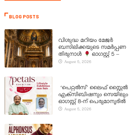
BLOG POSTS
DAILY SAINTS
വിശുദ്ധ മറിയം മേജർ
ബസിലിക്കയുടെ സമർപ്പണ
തിരുനാൾ
ഓഗസ്റ്റ് 5 –
August 5, 2026
LATEST NEWS
‘പെറ്റൽസ്’ ലൈഫ് സ്റ്റൈൽ
എക്സിബിഷനും സെയിലും
ഓഗസ്റ്റ് 8-ന് പെരുമാനൂരിൽ
August 5, 2026
DAILY SAINTS