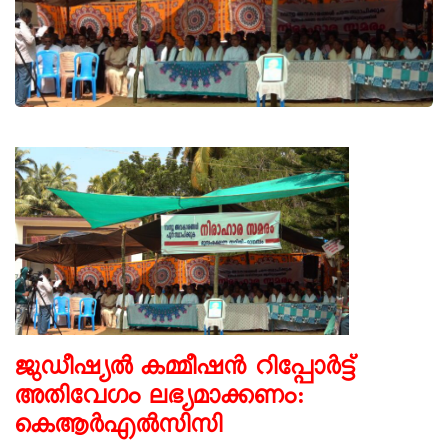
ജുഡീഷ്യൽ കമ്മീഷൻ റിപ്പോർട്ട്
അതിവേഗം ലഭ്യമാക്കണം:
കെആർഎൽസിസി